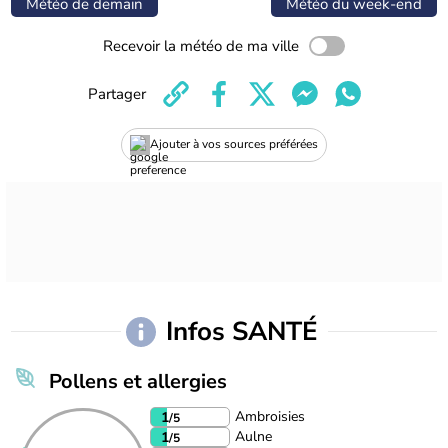
Météo de demain
Météo du week-end
Recevoir la météo de ma ville
Partager
Ajouter à vos sources préférées
Infos SANTÉ
Pollens et allergies
Ambroisies
1
/5
Aulne
1
/5