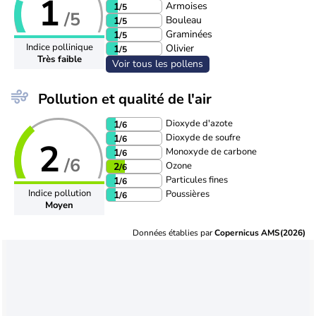
1
Armoises
1
/5
/5
Bouleau
1
/5
Graminées
1
/5
Indice pollinique
Olivier
1
/5
Très faible
Voir tous les pollens
Pollution et qualité de l'air
Dioxyde d'azote
1
/6
Dioxyde de soufre
1
/6
2
Monoxyde de carbone
1
/6
/6
Ozone
2
/6
Particules fines
1
/6
Indice pollution
Poussières
1
/6
Moyen
Données établies par
Copernicus AMS(2026)