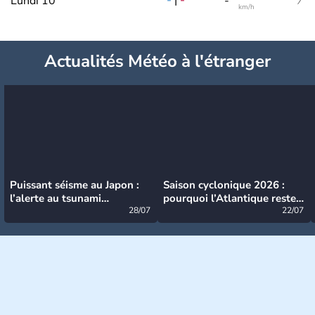
-
|
-
Lundi 10
-
km/h
Actualités Météo à l'étranger
Puissant séisme au Japon :
Saison cyclonique 2026 :
l’alerte au tsunami
pourquoi l’Atlantique reste
désormais levée
28/07
très calme à ce stade ?
22/07