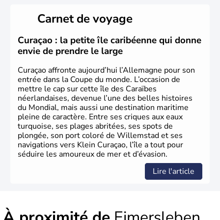
L'Allemagne est constituée de seize régions appelées
Länder, comme la Rhénanie, la Sarre ou la Saxe,
Carnet de voyage
lesquelles bénéficient d'une grande autonomie. Le pays
peut se targuer de grands noms qu'il a vu naître dans tous
les domaines, des arts à la politique en passant par la
Curaçao : la petite île caribéenne qui donne
philosophie. Hertz, Gutenberg, Heidegger, Thomas Mann,
envie de prendre le large
Herman Hesse ou bien Hegel en font partie.
Curaçao affronte aujourd’hui l’Allemagne pour son
entrée dans la Coupe du monde. L’occasion de
mettre le cap sur cette île des Caraïbes
néerlandaises, devenue l’une des belles histoires
du Mondial, mais aussi une destination maritime
pleine de caractère. Entre ses criques aux eaux
turquoise, ses plages abritées, ses spots de
plongée, son port coloré de Willemstad et ses
navigations vers Klein Curaçao, l’île a tout pour
séduire les amoureux de mer et d’évasion.
Lire l'article
À proximité de
Eimersleben