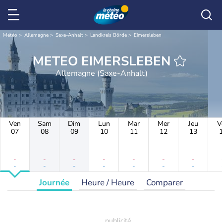
Météo
Allemagne
Saxe-Anhalt
Landkreis Börde
Eimersleben
METEO EIMERSLEBEN
Allemagne (Saxe-Anhalt)
Ven
Sam
Dim
Lun
Mar
Mer
Jeu
V
07
08
09
10
11
12
13
-
-
-
-
-
-
-
-
-
-
-
-
-
-
Journée
Heure / Heure
Comparer