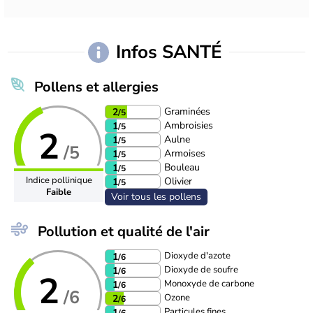
Infos SANTÉ
Pollens et allergies
Graminées
2
/5
Ambroisies
1
/5
2
Aulne
1
/5
/5
Armoises
1
/5
Bouleau
1
/5
Indice pollinique
Olivier
1
/5
Faible
Voir tous les pollens
Pollution et qualité de l'air
Dioxyde d'azote
1
/6
Dioxyde de soufre
1
/6
2
Monoxyde de carbone
1
/6
/6
Ozone
2
/6
Particules fines
1
/6