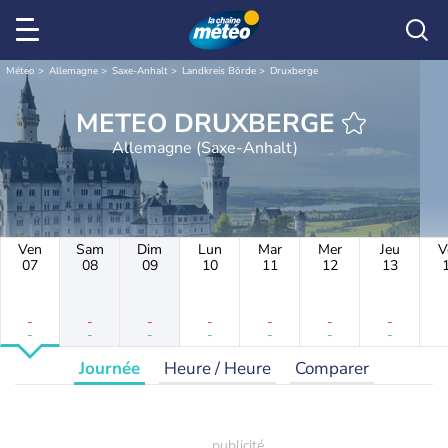
Météo
Allemagne
Saxe-Anhalt
Landkreis Börde
Druxberge
METEO DRUXBERGE
Allemagne (Saxe-Anhalt)
Ven
Sam
Dim
Lun
Mar
Mer
Jeu
V
07
08
09
10
11
12
13
-
-
-
-
-
-
-
-
-
-
-
-
-
-
Journée
Heure / Heure
Comparer