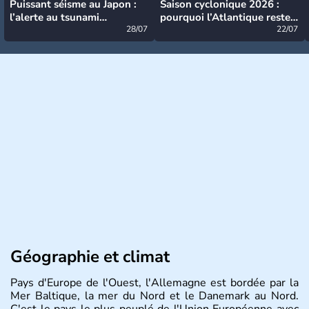
Puissant séisme au Japon :
Saison cyclonique 2026 :
l’alerte au tsunami
pourquoi l’Atlantique reste
désormais levée
28/07
très calme à ce stade ?
22/07
Géographie et climat
Pays d'Europe de l'Ouest, l'Allemagne est bordée par la
Mer Baltique, la mer du Nord et le Danemark au Nord.
C'est le pays le plus peuplé de l'Union Européenne avec