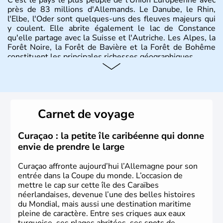
près de 83 millions d'Allemands. Le Danube, le Rhin,
l'Elbe, l'Oder sont quelques-uns des fleuves majeurs qui
y coulent. Elle abrite également le lac de Constance
qu'elle partage avec la Suisse et l'Autriche. Les Alpes, la
Forêt Noire, la Forêt de Bavière et la Forêt de Bohême
constituent les principales richesses géographiques.
Histoire et administration
L'Allemagne est constituée de seize régions appelées
Länder, comme la Rhénanie, la Sarre ou la Saxe,
Carnet de voyage
lesquelles bénéficient d'une grande autonomie. Le pays
peut se targuer de grands noms qu'il a vu naître dans tous
les domaines, des arts à la politique en passant par la
Curaçao : la petite île caribéenne qui donne
philosophie. Hertz, Gutenberg, Heidegger, Thomas Mann,
envie de prendre le large
Herman Hesse ou bien Hegel en font partie.
Curaçao affronte aujourd’hui l’Allemagne pour son
entrée dans la Coupe du monde. L’occasion de
mettre le cap sur cette île des Caraïbes
néerlandaises, devenue l’une des belles histoires
du Mondial, mais aussi une destination maritime
pleine de caractère. Entre ses criques aux eaux