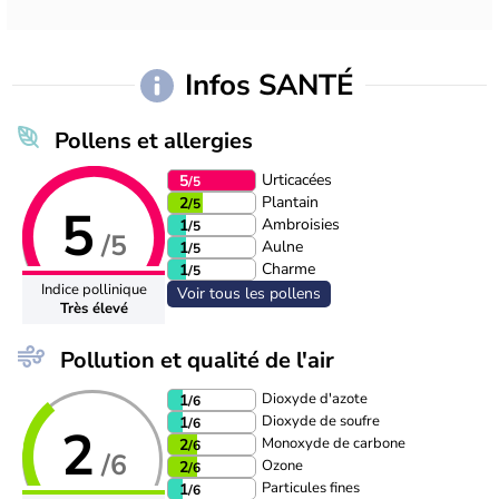
Infos SANTÉ
Pollens et allergies
Urticacées
5
/5
Plantain
2
/5
5
Ambroisies
1
/5
/5
Aulne
1
/5
Charme
1
/5
Indice pollinique
Voir tous les pollens
Très élevé
Pollution et qualité de l'air
Dioxyde d'azote
1
/6
Dioxyde de soufre
1
/6
2
Monoxyde de carbone
2
/6
/6
Ozone
2
/6
Particules fines
1
/6