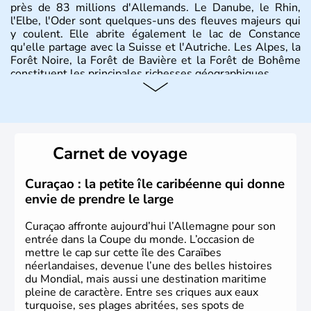
près de 83 millions d'Allemands. Le Danube, le Rhin,
l'Elbe, l'Oder sont quelques-uns des fleuves majeurs qui
y coulent. Elle abrite également le lac de Constance
qu'elle partage avec la Suisse et l'Autriche. Les Alpes, la
Forêt Noire, la Forêt de Bavière et la Forêt de Bohême
constituent les principales richesses géographiques.
Histoire et administration
L'Allemagne est constituée de seize régions appelées
Länder, comme la Rhénanie, la Sarre ou la Saxe,
Carnet de voyage
lesquelles bénéficient d'une grande autonomie. Le pays
peut se targuer de grands noms qu'il a vu naître dans tous
les domaines, des arts à la politique en passant par la
Curaçao : la petite île caribéenne qui donne
philosophie. Hertz, Gutenberg, Heidegger, Thomas Mann,
envie de prendre le large
Herman Hesse ou bien Hegel en font partie.
Curaçao affronte aujourd’hui l’Allemagne pour son
entrée dans la Coupe du monde. L’occasion de
mettre le cap sur cette île des Caraïbes
néerlandaises, devenue l’une des belles histoires
du Mondial, mais aussi une destination maritime
pleine de caractère. Entre ses criques aux eaux
turquoise, ses plages abritées, ses spots de