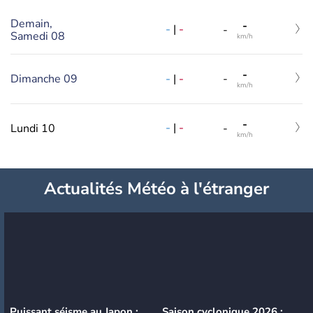
Demain,
-
-
|
-
-
Samedi 08
km/h
-
-
|
-
Dimanche 09
-
km/h
-
-
|
-
Lundi 10
-
km/h
Actualités Météo à l'étranger
Puissant séisme au Japon :
Saison cyclonique 2026 :