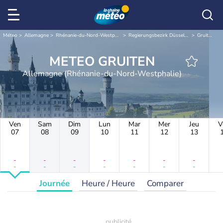
Météo
Allemagne
Rhénanie-du-Nord-Westphalie
Regierungsbezirk Düsseldorf
Gruiten
METEO GRUITEN
Allemagne (Rhénanie-du-Nord-Westphalie)
Ven
Sam
Dim
Lun
Mar
Mer
Jeu
V
07
08
09
10
11
12
13
-
-
-
-
-
-
-
-
-
-
-
-
-
-
Journée
Heure / Heure
Comparer