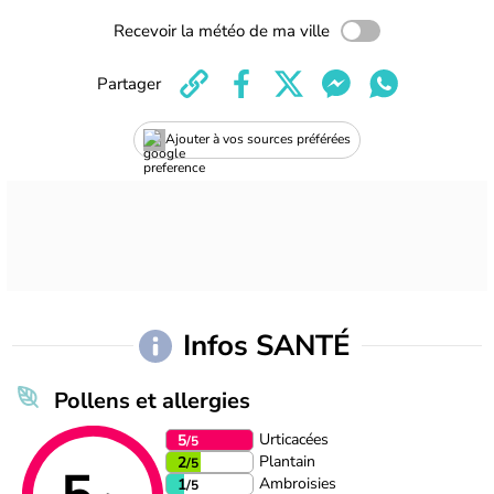
Recevoir la météo de ma ville
Partager
Ajouter à vos sources préférées
Infos SANTÉ
Pollens et allergies
Urticacées
5
/5
Plantain
2
/5
Ambroisies
1
/5