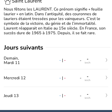
Saint Laurent
Nous fêtons les LAURENT. Ce prénom signifie « feuille
laurier » en latin. Dans l’antiquité, des couronnes de
lauriers étaient tressées pour les vainqueurs. C’est le
symbole de la victoire, du génie et de l’immortalité.
Laurent réapparait en Italie au 15e siècle. En France, son
succès dure de 1965 à 1975. Depuis, il se fait rare.
jours suivants
Demain,
-
-
|
-
-
Mardi 11
km/h
-
-
|
-
Mercredi 12
-
km/h
-
-
|
-
Jeudi 13
-
km/h