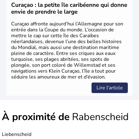
les domaines, des arts à la politique en passant par la
Curaçao : la petite île caribéenne qui donne
philosophie. Hertz, Gutenberg, Heidegger, Thomas Mann,
envie de prendre le large
Herman Hesse ou bien Hegel en font partie.
Curaçao affronte aujourd’hui l’Allemagne pour son
entrée dans la Coupe du monde. L’occasion de
mettre le cap sur cette île des Caraïbes
néerlandaises, devenue l’une des belles histoires
du Mondial, mais aussi une destination maritime
pleine de caractère. Entre ses criques aux eaux
turquoise, ses plages abritées, ses spots de
plongée, son port coloré de Willemstad et ses
navigations vers Klein Curaçao, l’île a tout pour
séduire les amoureux de mer et d’évasion.
Lire l'article
À proximité de
Rabenscheid
Liebenscheid