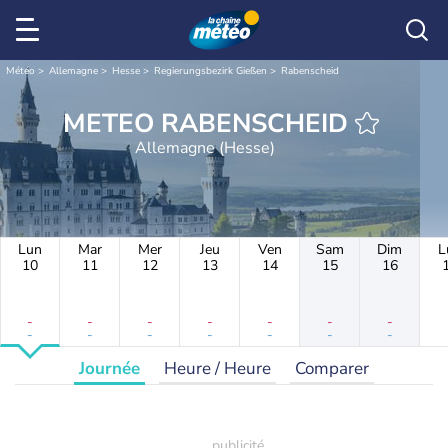
Météo
Allemagne
Hesse
Regierungsbezirk Gießen
Rabenscheid
METEO RABENSCHEID
Allemagne (Hesse)
Lun
Mar
Mer
Jeu
Ven
Sam
Dim
L
10
11
12
13
14
15
16
-
-
-
-
-
-
-
-
-
-
-
-
-
-
Journée
Heure / Heure
Comparer