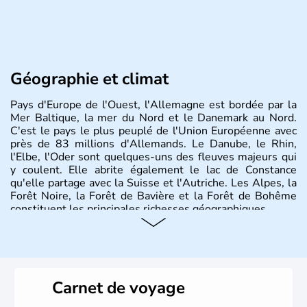
Géographie et climat
Pays d'Europe de l'Ouest, l'Allemagne est bordée par la
Mer Baltique, la mer du Nord et le Danemark au Nord.
C'est le pays le plus peuplé de l'Union Européenne avec
près de 83 millions d'Allemands. Le Danube, le Rhin,
l'Elbe, l'Oder sont quelques-uns des fleuves majeurs qui
y coulent. Elle abrite également le lac de Constance
qu'elle partage avec la Suisse et l'Autriche. Les Alpes, la
Forêt Noire, la Forêt de Bavière et la Forêt de Bohême
constituent les principales richesses géographiques.
Histoire et administration
L'Allemagne est constituée de seize régions appelées
Länder, comme la Rhénanie, la Sarre ou la Saxe,
Carnet de voyage
lesquelles bénéficient d'une grande autonomie. Le pays
peut se targuer de grands noms qu'il a vu naître dans tous