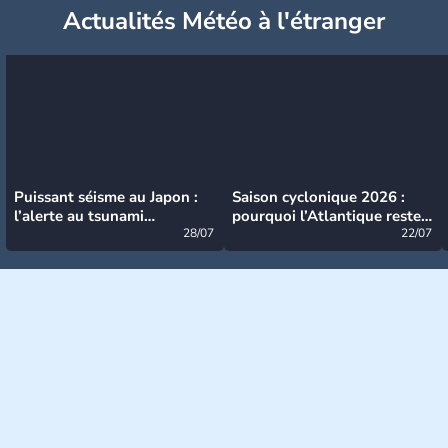
Actualités Météo à l'étranger
Puissant séisme au Japon :
Saison cyclonique 2026 :
l’alerte au tsunami
pourquoi l’Atlantique reste
désormais levée
28/07
très calme à ce stade ?
22/07