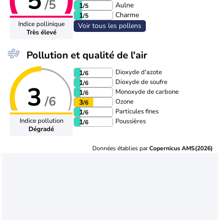
5
/5
Aulne
1
/5
Charme
1
/5
Indice pollinique
Voir tous les pollens
Très élevé
Pollution et qualité de l'air
Dioxyde d'azote
1
/6
Dioxyde de soufre
1
/6
3
Monoxyde de carbone
1
/6
/6
Ozone
3
/6
Particules fines
1
/6
Indice pollution
Poussières
1
/6
Dégradé
Données établies par
Copernicus AMS(2026)