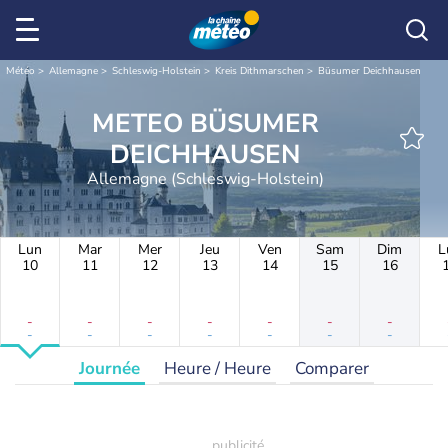
Météo
Allemagne
Schleswig-Holstein
Kreis Dithmarschen
Büsumer Deichhausen
METEO BÜSUMER
DEICHHAUSEN
Allemagne (Schleswig-Holstein)
Lun
Mar
Mer
Jeu
Ven
Sam
Dim
L
10
11
12
13
14
15
16
-
-
-
-
-
-
-
-
-
-
-
-
-
-
Journée
Heure / Heure
Comparer