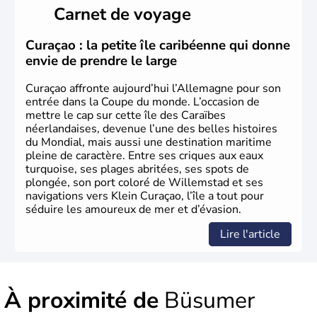
Länder, comme la Rhénanie, la Sarre ou la Saxe,
Carnet de voyage
lesquelles bénéficient d'une grande autonomie. Le pays
peut se targuer de grands noms qu'il a vu naître dans tous
les domaines, des arts à la politique en passant par la
Curaçao : la petite île caribéenne qui donne
philosophie. Hertz, Gutenberg, Heidegger, Thomas Mann,
envie de prendre le large
Herman Hesse ou bien Hegel en font partie.
Curaçao affronte aujourd’hui l’Allemagne pour son
entrée dans la Coupe du monde. L’occasion de
mettre le cap sur cette île des Caraïbes
néerlandaises, devenue l’une des belles histoires
du Mondial, mais aussi une destination maritime
pleine de caractère. Entre ses criques aux eaux
turquoise, ses plages abritées, ses spots de
plongée, son port coloré de Willemstad et ses
navigations vers Klein Curaçao, l’île a tout pour
séduire les amoureux de mer et d’évasion.
Lire l'article
À proximité de
Büsumer