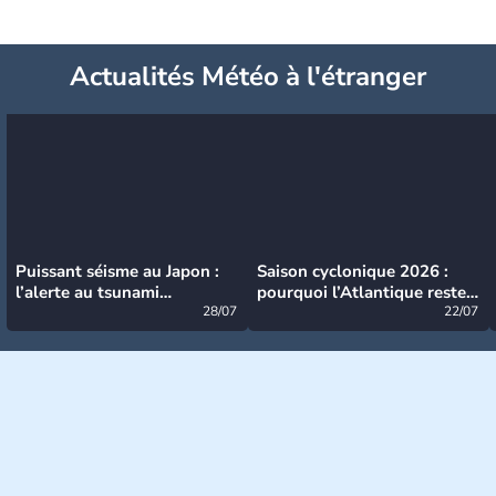
Actualités Météo à l'étranger
Puissant séisme au Japon :
Saison cyclonique 2026 :
l’alerte au tsunami
pourquoi l’Atlantique reste
désormais levée
28/07
très calme à ce stade ?
22/07