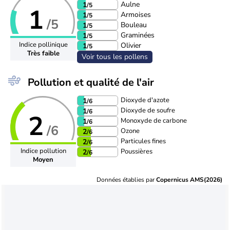
Aulne
1
/5
1
Armoises
1
/5
/5
Bouleau
1
/5
Graminées
1
/5
Indice pollinique
Olivier
1
/5
Très faible
Voir tous les pollens
Pollution et qualité de l'air
Dioxyde d'azote
1
/6
Dioxyde de soufre
1
/6
2
Monoxyde de carbone
1
/6
/6
Ozone
2
/6
Particules fines
2
/6
Indice pollution
Poussières
2
/6
Moyen
Données établies par
Copernicus AMS(2026)