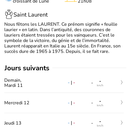
croissant de Lune
21h08
Saint Laurent
Nous fêtons les LAURENT. Ce prénom signifie « feuille
laurier » en latin. Dans l’antiquité, des couronnes de
lauriers étaient tressées pour les vainqueurs. C’est le
symbole de la victoire, du génie et de l’immortalité.
Laurent réapparait en Italie au 15e siècle. En France, son
succès dure de 1965 à 1975. Depuis, il se fait rare.
jours suivants
Demain,
-
-
|
-
-
Mardi 11
km/h
-
-
|
-
Mercredi 12
-
km/h
-
-
|
-
Jeudi 13
-
km/h