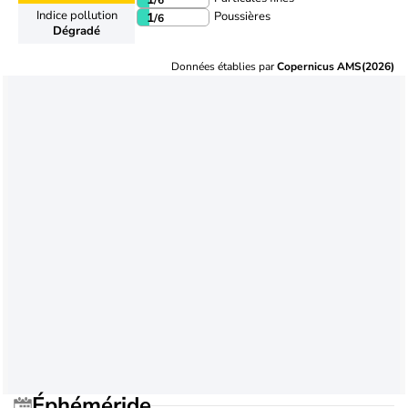
Indice pollution
Poussières
1
/6
Dégradé
Données établies par
Copernicus AMS(2026)
Éphéméride