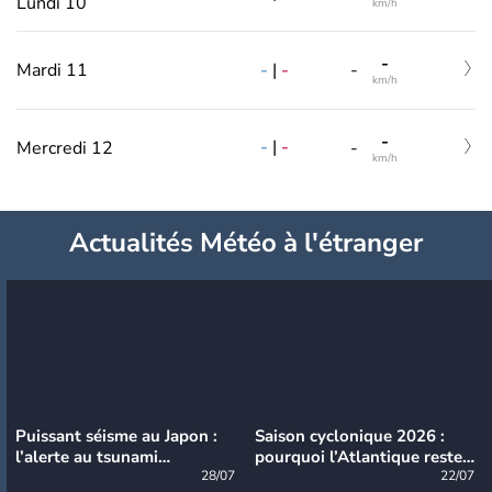
Lundi 10
km/h
-
-
|
-
Mardi 11
-
km/h
-
-
|
-
Mercredi 12
-
km/h
Actualités Météo à l'étranger
Puissant séisme au Japon :
Saison cyclonique 2026 :
l’alerte au tsunami
pourquoi l’Atlantique reste
désormais levée
28/07
très calme à ce stade ?
22/07