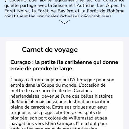
qu'elle partage avec la Suisse et l'Autriche. Les Alpes, la
Forêt Noire, la Forêt de Bavière et la Forêt de Bohême
constituent les principales richesses géographiques.
Histoire et administration
L'Allemagne est constituée de seize régions appelées
Länder, comme la Rhénanie, la Sarre ou la Saxe,
Carnet de voyage
lesquelles bénéficient d'une grande autonomie. Le pays
peut se targuer de grands noms qu'il a vu naître dans tous
les domaines, des arts à la politique en passant par la
Curaçao : la petite île caribéenne qui donne
philosophie. Hertz, Gutenberg, Heidegger, Thomas Mann,
envie de prendre le large
Herman Hesse ou bien Hegel en font partie.
Curaçao affronte aujourd’hui l’Allemagne pour son
entrée dans la Coupe du monde. L’occasion de
mettre le cap sur cette île des Caraïbes
néerlandaises, devenue l’une des belles histoires
du Mondial, mais aussi une destination maritime
pleine de caractère. Entre ses criques aux eaux
turquoise, ses plages abritées, ses spots de
plongée, son port coloré de Willemstad et ses
navigations vers Klein Curaçao, l’île a tout pour