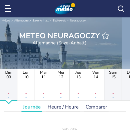
Météo
Allemagne
Saxe-Anhalt
Saalekreis
Neuragoczy
METEO NEURAGOCZY
Allemagne (Saxe-Anhalt)
Dim
Lun
Mar
Mer
Jeu
Ven
Sam
D
09
10
11
12
13
14
15
-
-
-
-
-
-
-
-
-
-
-
-
-
-
Journée
Heure / Heure
Comparer