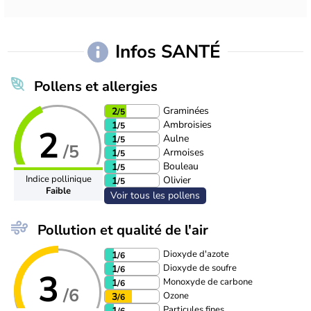
Infos SANTÉ
Pollens et allergies
Graminées
2
/5
Ambroisies
1
/5
2
Aulne
1
/5
/5
Armoises
1
/5
Bouleau
1
/5
Indice pollinique
Olivier
1
/5
Faible
Voir tous les pollens
Pollution et qualité de l'air
Dioxyde d'azote
1
/6
Dioxyde de soufre
1
/6
3
Monoxyde de carbone
1
/6
/6
Ozone
3
/6
Particules fines
1
/6