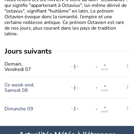
qui signifie "appartenant à Octavius", lui-même dérivé de
"octavus", signifiant "huitième" en latin. Le prénom
Octavien évoque donc la romanité, l’empire et une
certaine noblesse antique. Ce prénom Octavien est rare
de nos jours, plus courant dans les pays de tradition
latine.
jours suivants
Demain,
-
-
|
-
-
Vendredi 07
km/h
Ce week-end,
-
-
|
-
-
Samedi 08
km/h
-
-
|
-
Dimanche 09
-
km/h