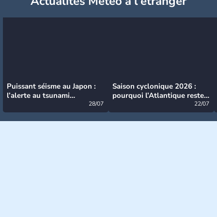
Actualités Météo à l'étranger
Puissant séisme au Japon :
Saison cyclonique 2026 :
l’alerte au tsunami
pourquoi l’Atlantique reste
désormais levée
28/07
très calme à ce stade ?
22/07