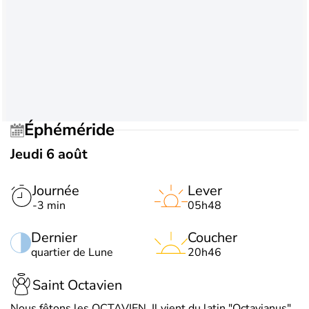
Éphéméride
Jeudi 6 août
Journée
Lever
-3 min
05h48
Dernier
Coucher
quartier de Lune
20h46
Saint Octavien
Nous fêtons les OCTAVIEN. Il vient du latin "Octavianus",