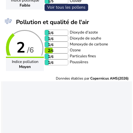
Indice pollinique
Olivier
1
/5
Faible
Voir tous les pollens
Pollution et qualité de l'air
Dioxyde d'azote
1
/6
Dioxyde de soufre
1
/6
2
Monoxyde de carbone
1
/6
/6
Ozone
2
/6
Particules fines
1
/6
Indice pollution
Poussières
1
/6
Moyen
Données établies par
Copernicus AMS(2026)