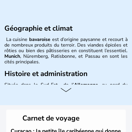
Géographie et climat
La cuisine
bavaroise
est d’origine paysanne et recourt à
de nombreux produits du terroir. Des viandes épicées et
rôties ou bien des pâtisseries en constituent l’essentiel.
Munich
, Nüremberg, Ratisbonne, et Passau en sont les
cités principales.
Histoire et administration
Située dans le Sud-Est de l’
Allemagne
, au nord du
Danube
, la
Bavière
fait partie des seize
Länder
. La
population y est supérieure à 6 millions et parle
l’allemand, langue officielle, mais aussi le dialecte
local, le
bavarois
. Contrairement au Nord de l’Allemagne,
le sud du pays est largement catholique et plutôt
Carnet de voyage
conservateur.
Curaçao : la petite île caribéenne qui donne