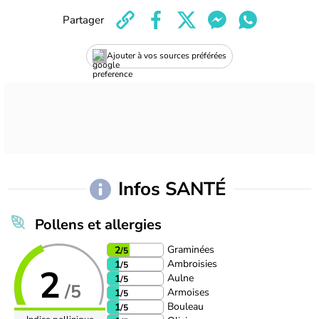
Partager
Ajouter à vos sources préférées
Infos SANTÉ
Pollens et allergies
Graminées
2
/5
Ambroisies
1
/5
2
Aulne
1
/5
/5
Armoises
1
/5
Bouleau
1
/5