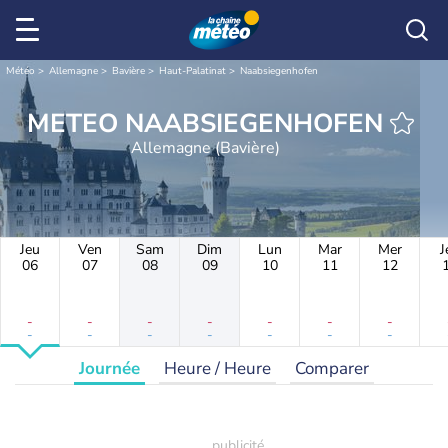
Météo
Allemagne
Bavière
Haut-Palatinat
Naabsiegenhofen
METEO NAABSIEGENHOFEN
Allemagne (Bavière)
Jeu
Ven
Sam
Dim
Lun
Mar
Mer
J
06
07
08
09
10
11
12
-
-
-
-
-
-
-
-
-
-
-
-
-
-
Journée
Heure / Heure
Comparer