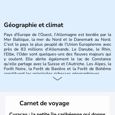
Géographie et climat
Pays d'Europe de l'Ouest, l'Allemagne est bordée par la
Mer Baltique, la mer du Nord et le Danemark au Nord.
C'est le pays le plus peuplé de l'Union Européenne avec
près de 83 millions d'Allemands. Le Danube, le Rhin,
l'Elbe, l'Oder sont quelques-uns des fleuves majeurs qui
y coulent. Elle abrite également le lac de Constance
qu'elle partage avec la Suisse et l'Autriche. Les Alpes, la
Forêt Noire, la Forêt de Bavière et la Forêt de Bohême
constituent les principales richesses géographiques.
Histoire et administration
L'Allemagne est constituée de seize régions appelées
Länder, comme la Rhénanie, la Sarre ou la Saxe,
Carnet de voyage
lesquelles bénéficient d'une grande autonomie. Le pays
peut se targuer de grands noms qu'il a vu naître dans tous
les domaines, des arts à la politique en passant par la
Curaçao : la petite île caribéenne qui donne