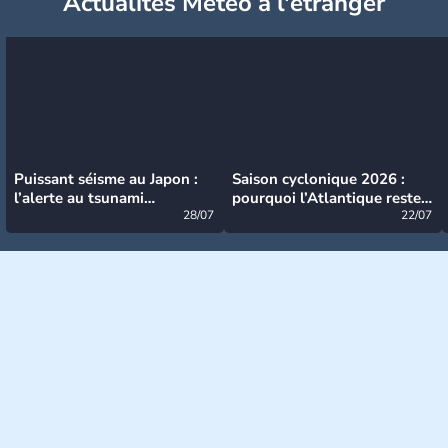
Actualités Météo à l'étranger
Puissant séisme au Japon :
Saison cyclonique 2026 :
l’alerte au tsunami
pourquoi l’Atlantique reste
désormais levée
28/07
très calme à ce stade ?
22/07