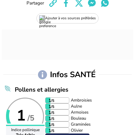
Partager
Ajouter à vos sources préférées
Infos SANTÉ
Pollens et allergies
Ambroisies
1
/5
Aulne
1
/5
1
Armoises
1
/5
/5
Bouleau
1
/5
Graminées
1
/5
Indice pollinique
Olivier
1
/5
Très faible