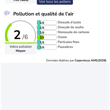
Voir tous les pollens
Pollution et qualité de l'air
Dioxyde d'azote
1
/6
Dioxyde de soufre
1
/6
2
Monoxyde de carbone
1
/6
/6
Ozone
2
/6
Particules fines
1
/6
Indice pollution
Poussières
1
/6
Moyen
Données établies par
Copernicus AMS(2026)