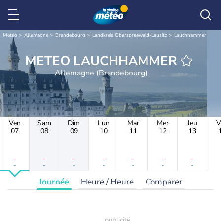
Météo
Allemagne
Brandebourg
Landkreis Oberspreewald-Lausitz
Lauchhammer
METEO LAUCHHAMMER
Allemagne (Brandebourg)
Ven
Sam
Dim
Lun
Mar
Mer
Jeu
V
07
08
09
10
11
12
13
-
-
-
-
-
-
-
-
-
-
-
-
-
-
Journée
Heure / Heure
Comparer