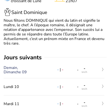
croissant de Lune
21h07
Saint Dominique
Nous fêtons DOMINIQUE qui vient du latin et signifie le
maître, le chef. A l’époque romaine, il désignait une
relation d’appartenance avec l’empereur. Son succès lui a
permis de se répandre dans toute l’Europe latine.
Actuellement, c’est un prénom mixte en France et devenu
très rare.
jours suivants
Demain,
-
-
|
-
-
Dimanche 09
km/h
-
-
|
-
Lundi 10
-
km/h
-
-
|
-
Mardi 11
-
km/h