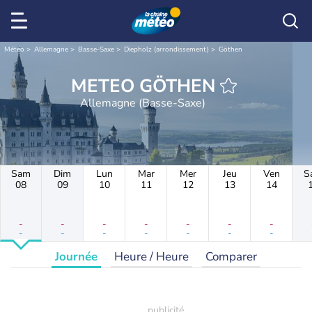
Météo
Allemagne
Basse-Saxe
Diepholz (arrondissement)
Göthen
METEO GÖTHEN
Allemagne (Basse-Saxe)
Sam
Dim
Lun
Mar
Mer
Jeu
Ven
S
08
09
10
11
12
13
14
-
-
-
-
-
-
-
-
-
-
-
-
-
-
Journée
Heure / Heure
Comparer