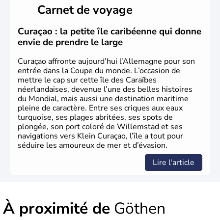
Länder, comme la Rhénanie, la Sarre ou la Saxe,
Carnet de voyage
lesquelles bénéficient d'une grande autonomie. Le pays
peut se targuer de grands noms qu'il a vu naître dans tous
les domaines, des arts à la politique en passant par la
Curaçao : la petite île caribéenne qui donne
philosophie. Hertz, Gutenberg, Heidegger, Thomas Mann,
envie de prendre le large
Herman Hesse ou bien Hegel en font partie.
Curaçao affronte aujourd’hui l’Allemagne pour son
entrée dans la Coupe du monde. L’occasion de
mettre le cap sur cette île des Caraïbes
néerlandaises, devenue l’une des belles histoires
du Mondial, mais aussi une destination maritime
pleine de caractère. Entre ses criques aux eaux
turquoise, ses plages abritées, ses spots de
plongée, son port coloré de Willemstad et ses
navigations vers Klein Curaçao, l’île a tout pour
séduire les amoureux de mer et d’évasion.
Lire l'article
À proximité de
Göthen