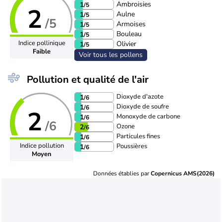
Ambroisies
1
/5
2
Aulne
1
/5
/5
Armoises
1
/5
Bouleau
1
/5
Indice pollinique
Olivier
1
/5
Faible
Voir tous les pollens
Pollution et qualité de l'air
Dioxyde d'azote
1
/6
Dioxyde de soufre
1
/6
2
Monoxyde de carbone
1
/6
/6
Ozone
2
/6
Particules fines
1
/6
Indice pollution
Poussières
1
/6
Moyen
Données établies par
Copernicus AMS(2026)