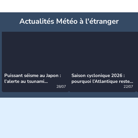
Actualités Météo à l'étranger
Puissant séisme au Japon :
Saison cyclonique 2026 :
l’alerte au tsunami
pourquoi l’Atlantique reste
désormais levée
28/07
très calme à ce stade ?
22/07