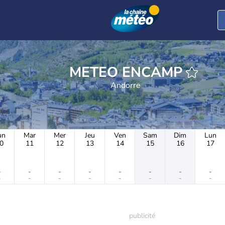
METEO ENCAMP
Andorre
un
Mar
Mer
Jeu
Ven
Sam
Dim
Lun
0
11
12
13
14
15
16
17
-
-
-
-
-
-
-
-
-
-
-
-
-
-
-
-