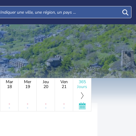
Mar
Mer
Jeu
Ven
365
18
19
20
21
Jours
-
-
-
-
-
-
-
-