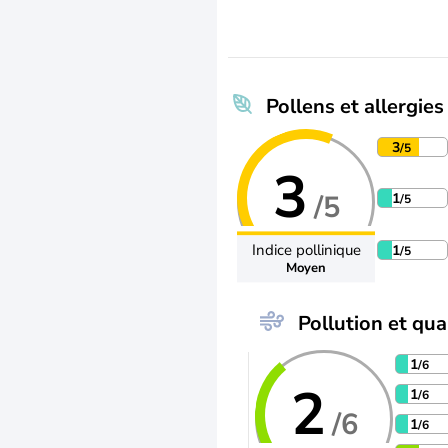
Pollens et allergies
3
/5
3
/5
1
/5
Indice pollinique
1
/5
Moyen
Pollution et qual
1
/6
2
1
/6
/6
1
/6