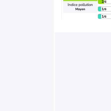
2
/6
Indice pollution
1
Moyen
/6
1
/6