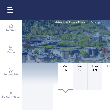
Météo
Andorre
Encamp
Encamp
Accueil
Radar
Ven
Sam
Dim
L
07
08
09
1
Actualités
-
-
-
-
-
-
Se connecter