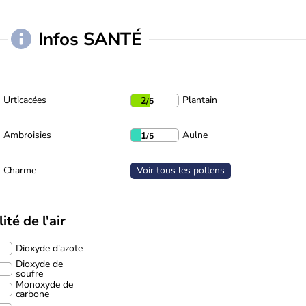
Infos SANTÉ
Urticacées
Plantain
2
/5
Ambroisies
Aulne
1
/5
Charme
Voir tous les pollens
ité de l'air
Dioxyde d'azote
Dioxyde de
soufre
Monoxyde de
carbone