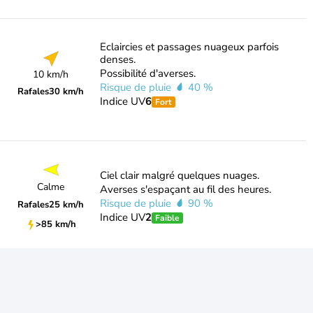
Eclaircies et passages nuageux parfois
denses.
Possibilité d'averses.
10 km/h
Risque de pluie
40 %
Rafales
30 km/h
Indice UV
6
Fort
Ciel clair malgré quelques nuages.
Calme
Averses s'espaçant au fil des heures.
Risque de pluie
90 %
Rafales
25 km/h
Indice UV
2
Faible
>85 km/h