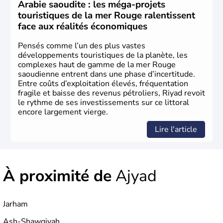
Royaume. La Constitution du pays se fonde sur le Coran
Arabie saoudite : les méga-projets
et la Sunna.
touristiques de la mer Rouge ralentissent
face aux réalités économiques
Pensés comme l’un des plus vastes
développements touristiques de la planète, les
complexes haut de gamme de la mer Rouge
saoudienne entrent dans une phase d’incertitude.
Entre coûts d’exploitation élevés, fréquentation
fragile et baisse des revenus pétroliers, Riyad revoit
le rythme de ses investissements sur ce littoral
encore largement vierge.
Lire l'article
À proximité de
Ajyad
Jarham
Ash-Shawqiyah