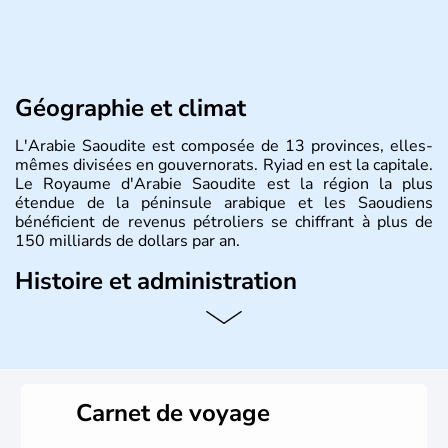
Géographie et climat
L'Arabie Saoudite est composée de 13 provinces, elles-
mêmes divisées en gouvernorats. Ryiad en est la capitale.
Le Royaume d'Arabie Saoudite est la région la plus
étendue de la péninsule arabique et les Saoudiens
bénéficient de revenus pétroliers se chiffrant à plus de
150 milliards de dollars par an.
Histoire et administration
Limitrophe du Koweit, de la Jordanie ou bien encore du
Qatar, le pays tire son nom de Mohammed ben Saoud,
fondateur du premier état saoudien en 1744. La
population y est estimée à plus de 27 millions
d'habitants. Le climat de l'Arabie Saoudite est désertique
Carnet de voyage
avec des températures diurnes très élevées, chutant
fortement la nuit. L'islam sunnite est la religion d'Etat du