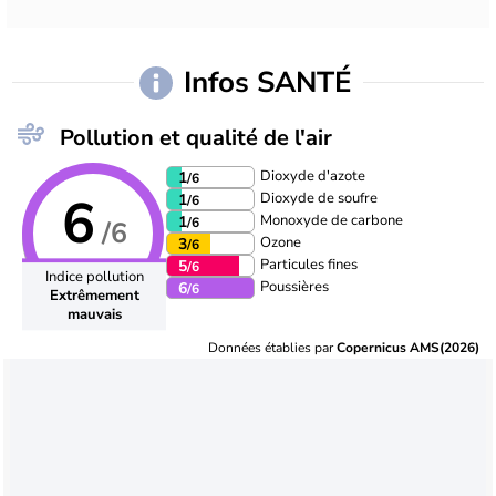
Infos SANTÉ
Pollution et qualité de l'air
Dioxyde d'azote
1
/6
6
Dioxyde de soufre
1
/6
Monoxyde de carbone
1
/6
/6
Ozone
3
/6
Particules fines
5
/6
Indice pollution
Poussières
6
/6
Extrêmement
mauvais
Données établies par
Copernicus AMS(2026)