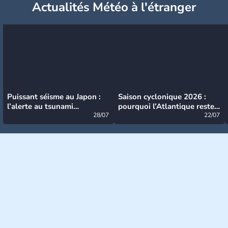
Actualités Météo à l'étranger
Puissant séisme au Japon :
Saison cyclonique 2026 :
l’alerte au tsunami
pourquoi l’Atlantique reste
désormais levée
28/07
très calme à ce stade ?
22/07