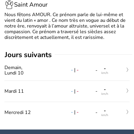
Saint Amour
Nous fêtons AMOUR. Ce prénom parle de lui-même et
vient du latin « amor . Ce nom très en vogue au début de
notre ère, renvoyait à l’amour altruiste, universel et à la
compassion. Ce prénom a traversé les siècles assez
discrètement et actuellement, il est rarissime.
jours suivants
Demain,
-
-
|
-
-
Lundi 10
km/h
-
-
|
-
Mardi 11
-
km/h
-
-
|
-
Mercredi 12
-
km/h