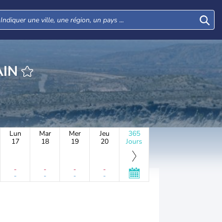
AIN
Lun
Mar
Mer
Jeu
365
17
18
19
20
Jours
-
-
-
-
-
-
-
-