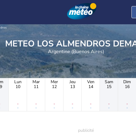
ndros
METEO LOS ALMENDROS DEM
Argentine (Buenos Aires)
im
Lun
Mar
Mer
Jeu
Ven
Sam
Dim
9
10
11
12
13
14
15
16
-
-
-
-
-
-
-
-
-
-
-
-
-
-
-
-