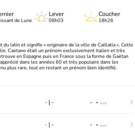
rnier
Lever
Coucher
oissant de Lune
08h03
18h26
 latin et signifie « originaire de la ville de Caillatia ». Cette
lie. Caetano était un prénom exclusivement italien et très
retrouve en Espagne puis en France sous la forme de Gaëtan
 apprécié dans les années 60 et très populaire dans les
nu plus rare, tout en restant un prénom bien identifié.
-
|
-
-
-
km/h
-
|
-
-
-
km/h