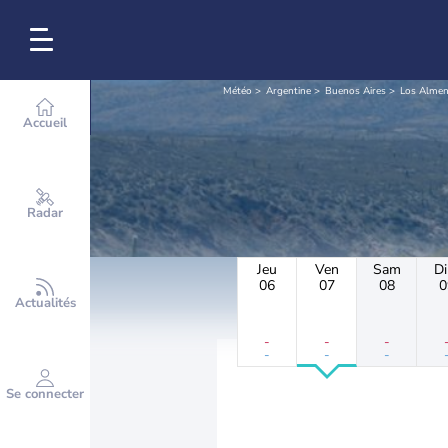
Météo
Argentine
Buenos Aires
Los Alme
Accueil
Radar
Jeu
Ven
Sam
D
06
07
08
0
Actualités
-
-
-
-
-
-
Se connecter