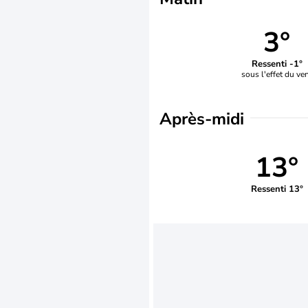
3°
Ressenti -1°
sous l'effet du ve
Après-midi
13°
Ressenti 13°