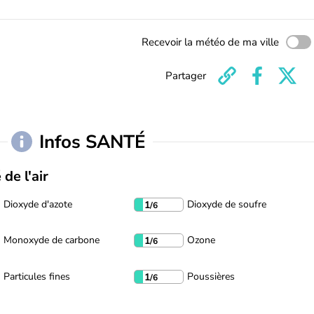
Recevoir la météo de ma ville
Partager
Infos SANTÉ
 de l'air
Dioxyde d'azote
Dioxyde de soufre
1
/6
Monoxyde de carbone
Ozone
1
/6
Particules fines
Poussières
1
/6