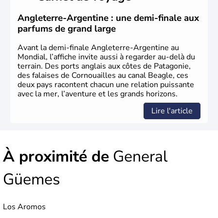
est indépendant depuis 1816 et le peso est la monnaie
qu'utilisent les 40 millions d'habitants qui peuplent le
Angleterre-Argentine : une demi-finale aux
pays, les Argentins.
parfums de grand large
Avant la demi-finale Angleterre-Argentine au
Mondial, l’affiche invite aussi à regarder au-delà du
terrain. Des ports anglais aux côtes de Patagonie,
des falaises de Cornouailles au canal Beagle, ces
deux pays racontent chacun une relation puissante
avec la mer, l’aventure et les grands horizons.
Lire l'article
À proximité de
General
Güemes
Los Aromos