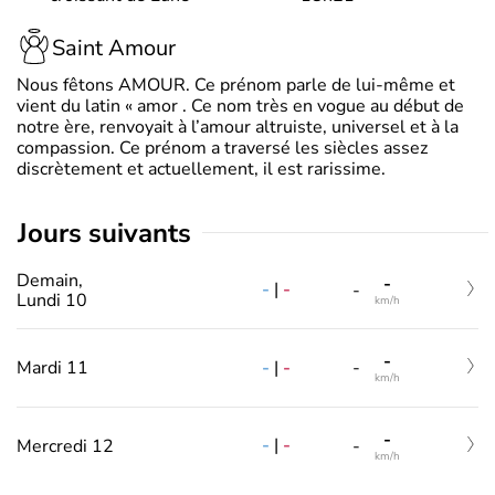
Saint Amour
Nous fêtons AMOUR. Ce prénom parle de lui-même et
vient du latin « amor . Ce nom très en vogue au début de
notre ère, renvoyait à l’amour altruiste, universel et à la
compassion. Ce prénom a traversé les siècles assez
discrètement et actuellement, il est rarissime.
jours suivants
Demain,
-
-
|
-
-
Lundi 10
km/h
-
-
|
-
Mardi 11
-
km/h
-
-
|
-
Mercredi 12
-
km/h