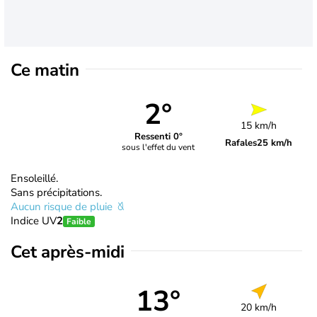
Ce matin
2°
15 km/h
Ressenti 0°
Rafales
25 km/h
sous l'effet du vent
Ensoleillé.
Sans précipitations.
Aucun risque de pluie
Indice UV
2
Faible
Cet après-midi
13°
20 km/h