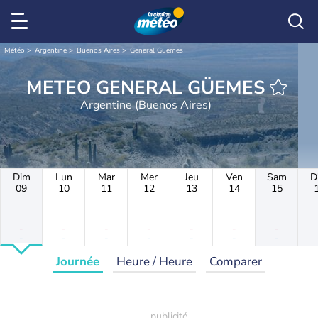
Météo
Argentine
Buenos Aires
General Güemes
METEO GENERAL GÜEMES
Argentine (Buenos Aires)
Dim
Lun
Mar
Mer
Jeu
Ven
Sam
D
09
10
11
12
13
14
15
-
-
-
-
-
-
-
-
-
-
-
-
-
-
Journée
Heure / Heure
Comparer