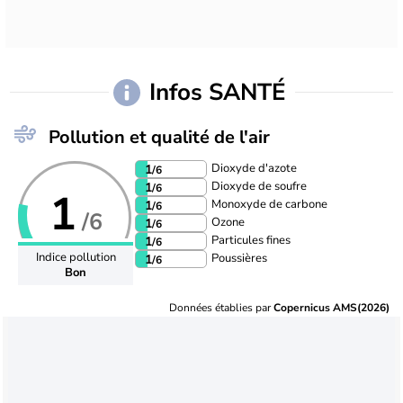
Infos SANTÉ
Pollution et qualité de l'air
Dioxyde d'azote
1
/6
Dioxyde de soufre
1
/6
1
Monoxyde de carbone
1
/6
/6
Ozone
1
/6
Particules fines
1
/6
Indice pollution
Poussières
1
/6
Bon
Données établies par
Copernicus AMS(2026)