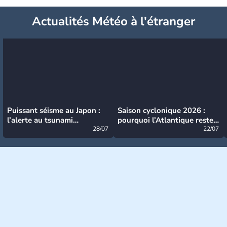
Actualités Météo à l'étranger
Puissant séisme au Japon :
Saison cyclonique 2026 :
l’alerte au tsunami
pourquoi l’Atlantique reste
désormais levée
28/07
très calme à ce stade ?
22/07