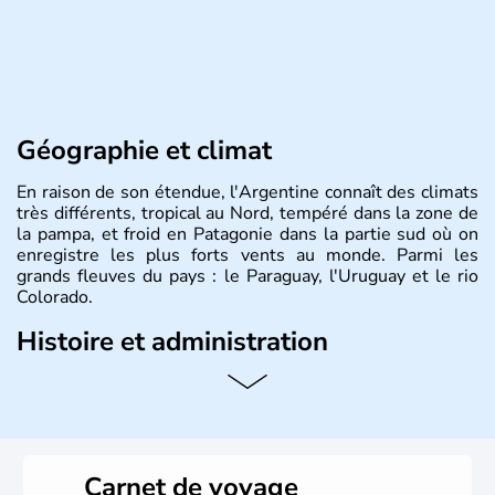
Géographie et climat
En raison de son étendue, l'Argentine connaît des climats
très différents, tropical au Nord, tempéré dans la zone de
la pampa, et froid en Patagonie dans la partie sud où on
enregistre les plus forts vents au monde. Parmi les
grands fleuves du pays : le Paraguay, l'Uruguay et le rio
Colorado.
Histoire et administration
L'Argentine est un pays d'Amérique du Sud, partageant
ses frontières avec le Chili à l'ouest, la Bolivie au nord-
ouest, le Paraguay au nord, le Brésil et l'Uruguay au nord-
est et à l'est, et l'océan Atlantique à l'est et à l'extrême
sud. Son nom vient du latin «argentum » signifiant «
Carnet de voyage
argent ». La capitale a pour nom Buenos Aires. Le pays