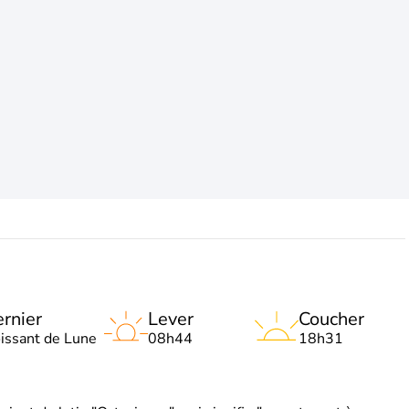
rnier
Lever
Coucher
oissant de Lune
08h44
18h31