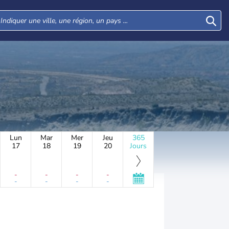
Lun
Mar
Mer
Jeu
365
17
18
19
20
Jours
-
-
-
-
-
-
-
-