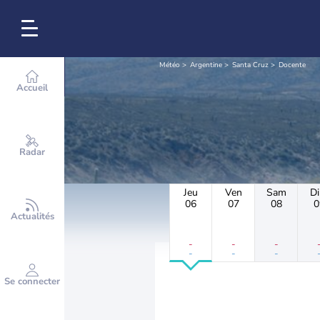
Météo
Argentine
Santa Cruz
Docente
Accueil
Radar
Jeu
Ven
Sam
D
06
07
08
0
Actualités
-
-
-
-
-
-
Se connecter