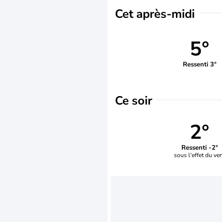
Cet après-midi
5°
Ressenti 3°
Ce soir
2°
Ressenti -2°
sous l'effet du ve