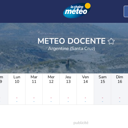
METEO DOCENTE
Argentine (Santa Cruz)
im
Lun
Mar
Mer
Jeu
Ven
Sam
Dim
9
10
11
12
13
14
15
16
-
-
-
-
-
-
-
-
-
-
-
-
-
-
-
-