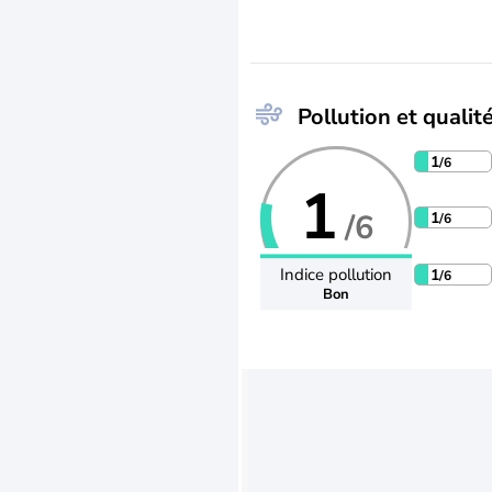
Pollution et qualité
1
/6
1
/6
1
/6
Indice pollution
1
/6
Bon