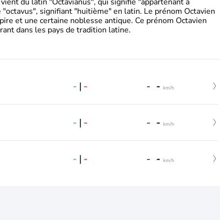
ient du latin "Octavianus", qui signifie "appartenant à
"octavus", signifiant "huitième" en latin. Le prénom Octavien
pire et une certaine noblesse antique. Ce prénom Octavien
rant dans les pays de tradition latine.
-
|
-
-
-
km/h
-
|
-
-
-
km/h
-
|
-
-
-
km/h