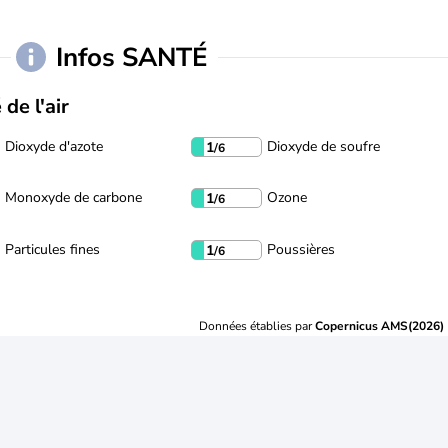
Infos SANTÉ
 de l'air
Dioxyde d'azote
Dioxyde de soufre
1
/6
Monoxyde de carbone
Ozone
1
/6
Particules fines
Poussières
1
/6
Données établies par
Copernicus AMS(2026)