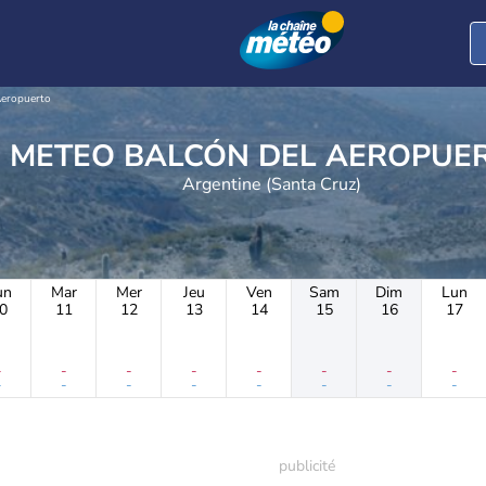
Aeropuerto
METEO BALCÓN DEL AEROPU
Argentine (Santa Cruz)
un
Mar
Mer
Jeu
Ven
Sam
Dim
Lun
0
11
12
13
14
15
16
17
-
-
-
-
-
-
-
-
-
-
-
-
-
-
-
-