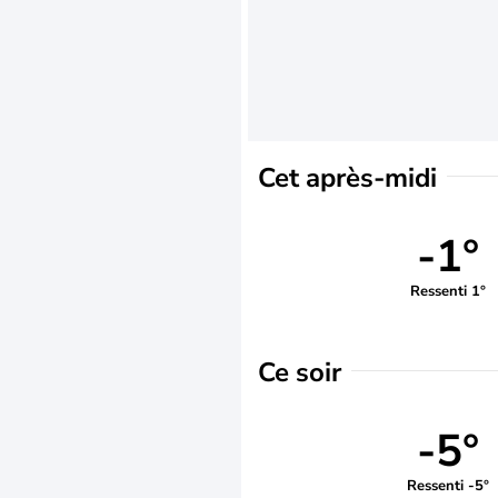
Cet après-midi
-1°
Ressenti 1°
Ce soir
-5°
Ressenti -5°