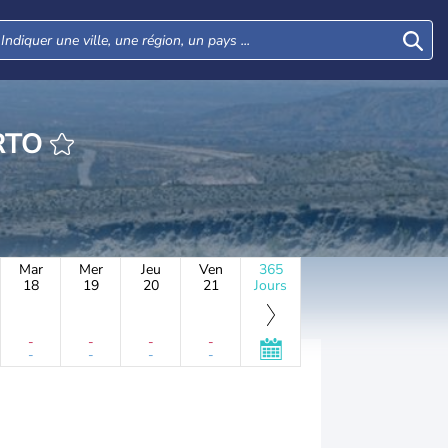
ERTO
Mar
Mer
Jeu
Ven
365
18
19
20
21
Jours
-
-
-
-
-
-
-
-