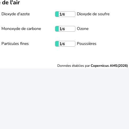
 de l'air
Dioxyde d'azote
Dioxyde de soufre
1
/6
Monoxyde de carbone
Ozone
1
/6
Particules fines
Poussières
1
/6
Données établies par
Copernicus AMS(2026)