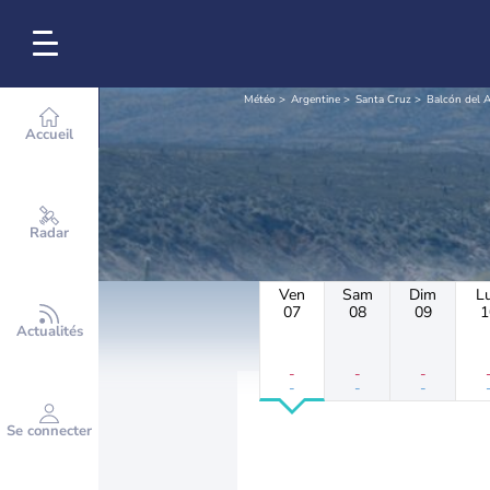
Météo
Argentine
Santa Cruz
Balcón del 
Accueil
Radar
Ven
Sam
Dim
L
07
08
09
1
Actualités
-
-
-
-
-
-
Se connecter