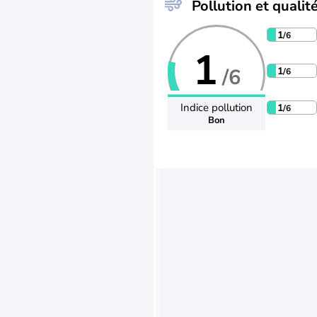
Pollution et qualité
1
/6
1
/6
1
/6
Indice pollution
1
/6
Bon