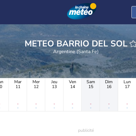
METEO BARRIO DEL SOL
Argentine (Santa Fe)
un
Mar
Mer
Jeu
Ven
Sam
Dim
Lun
0
11
12
13
14
15
16
17
-
-
-
-
-
-
-
-
-
-
-
-
-
-
-
-