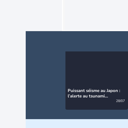
Puissant séisme au Japon :
l’alerte au tsunami
désormais levée
28/07