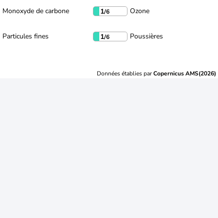
Monoxyde de carbone
Ozone
1
/6
Particules fines
Poussières
1
/6
Données établies par
Copernicus AMS(2026)