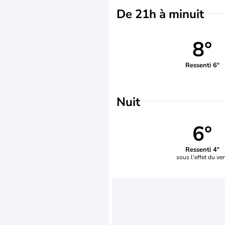
De 21h à minuit
8°
Ressenti 6°
Nuit
6°
Ressenti 4°
sous l'effet du ve