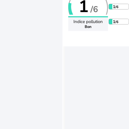
1
/6
1
/6
Indice pollution
1
/6
Bon