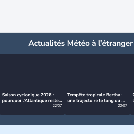
Actualités Météo à l'étranger
Saison cyclonique 2026 :
Tempête tropicale Bertha :
pourquoi l’Atlantique reste
une trajectoire le long du du
très calme à ce stade ?
22/07
littoral américain
22/07