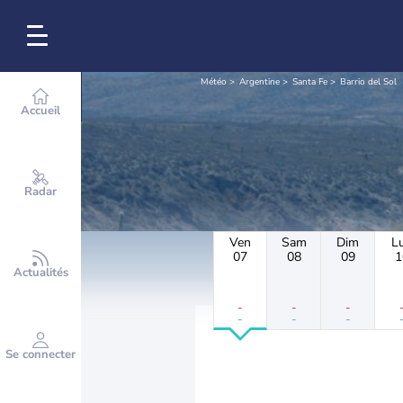
Météo
Argentine
Santa Fe
Barrio del Sol
Accueil
Radar
Ven
Sam
Dim
L
07
08
09
1
Actualités
-
-
-
-
-
-
Se connecter