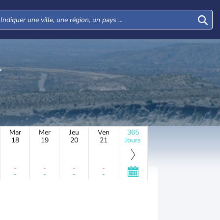
Mar
Mer
Jeu
Ven
365
18
19
20
21
Jours
-
-
-
-
-
-
-
-