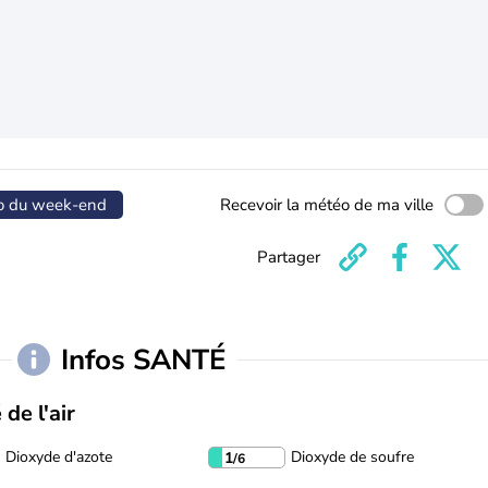
o du week-end
Recevoir la météo de ma ville
Partager
Infos SANTÉ
 de l'air
Dioxyde d'azote
Dioxyde de soufre
1
/6