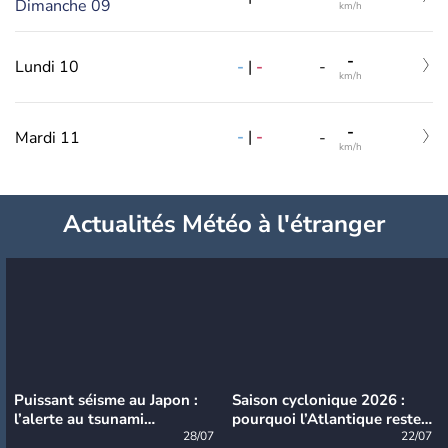
Dimanche 09
km/h
-
-
|
-
Lundi 10
-
km/h
-
-
|
-
Mardi 11
-
km/h
Actualités Météo à l'étranger
Puissant séisme au Japon :
Saison cyclonique 2026 :
l’alerte au tsunami
pourquoi l’Atlantique reste
désormais levée
28/07
très calme à ce stade ?
22/07