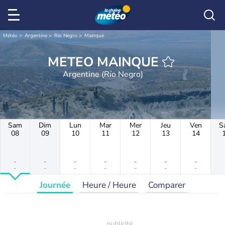
Météo
Argentine
Río Negro
Mainque
METEO MAINQUE
Argentine (Río Negro)
Sam
Dim
Lun
Mar
Mer
Jeu
Ven
S
08
09
10
11
12
13
14
-
-
-
-
-
-
-
-
-
-
-
-
-
-
Journée
Heure / Heure
Comparer