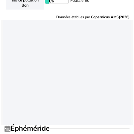
Indice pollution
Poussières
1
/6
Bon
Données établies par
Copernicus AMS(2026)
Éphéméride