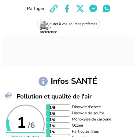
Partager
Ajouter à vos sources préférées
Infos SANTÉ
Pollution et qualité de l'air
Dioxyde d'azote
1
/6
Dioxyde de soufre
1
/6
1
Monoxyde de carbone
1
/6
/6
Ozone
1
/6
Particules fines
1
/6