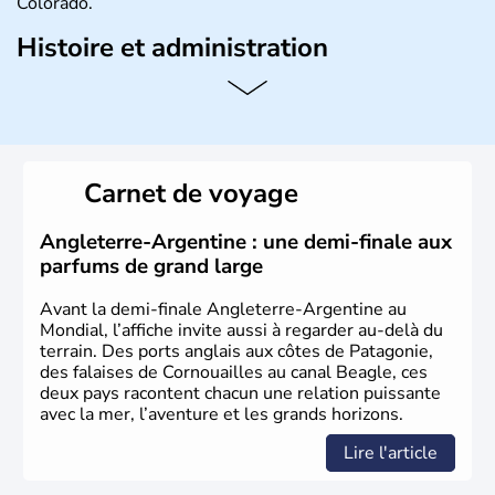
Colorado.
Histoire et administration
L'Argentine est un pays d'Amérique du Sud, partageant
ses frontières avec le Chili à l'ouest, la Bolivie au nord-
ouest, le Paraguay au nord, le Brésil et l'Uruguay au nord-
est et à l'est, et l'océan Atlantique à l'est et à l'extrême
sud. Son nom vient du latin «argentum » signifiant «
Carnet de voyage
argent ». La capitale a pour nom Buenos Aires. Le pays
est indépendant depuis 1816 et le peso est la monnaie
qu'utilisent les 40 millions d'habitants qui peuplent le
Angleterre-Argentine : une demi-finale aux
pays, les Argentins.
parfums de grand large
Avant la demi-finale Angleterre-Argentine au
Mondial, l’affiche invite aussi à regarder au-delà du
terrain. Des ports anglais aux côtes de Patagonie,
des falaises de Cornouailles au canal Beagle, ces
deux pays racontent chacun une relation puissante
avec la mer, l’aventure et les grands horizons.
Lire l'article