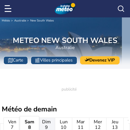
Météo
Australie
New South Wales
METEO NEW SOUTH WALES
Australie
Carte
Villes principales
Devenez VIP
Météo de
demain
Ven
Sam
Dim
Lun
Mar
Mer
Jeu
7
8
9
10
11
12
13