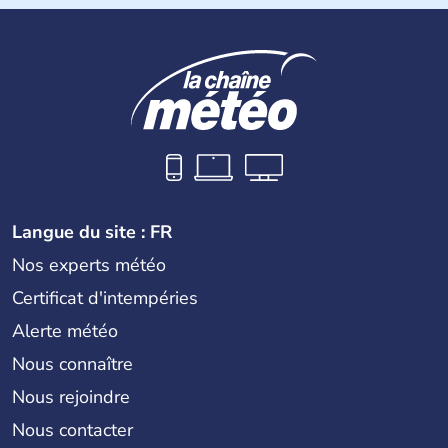
Les premiers aborigènes australiens sont arrivés il y a
environ 70 000 ans lors de vagues de migrations
humaines. Il faut attendre 1522 pour qu'un explorateur
portugais découvre le continent australien, puis les
années 1700 pour que l'île devienne une terre
d'émigration européenne. La Grande-Bretagne
revendique son appartenance le 26 janvier 1788,
désormais jour de la fête nationale australienne. Cette
monarchie constitutionnelle est encore placée sous le
règne anglais.
Langue du site : FR
Nos experts météo
Certificat d'intempéries
Alerte météo
Nous connaître
Nous rejoindre
Nous contacter