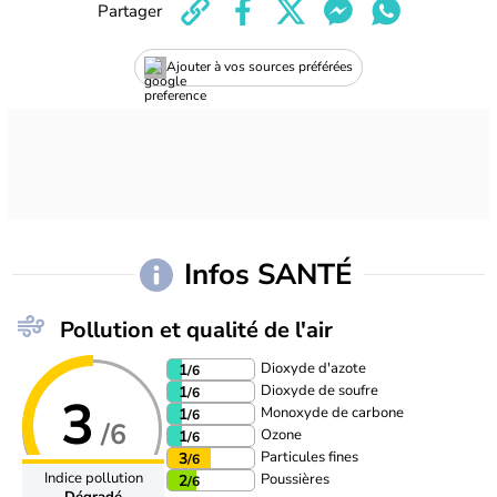
Partager
Ajouter à vos sources préférées
Infos SANTÉ
Pollution et qualité de l'air
Dioxyde d'azote
1
/6
Dioxyde de soufre
1
/6
3
Monoxyde de carbone
1
/6
/6
Ozone
1
/6
Particules fines
3
/6
Indice pollution
Poussières
2
/6
Dégradé