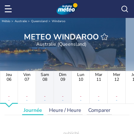
Météo
Australie
Queensland
Windaroo
METEO WINDAROO
Australie (Queensland)
Jeu
Ven
Sam
Dim
Lun
Mar
Mer
J
06
07
08
09
10
11
12
-
-
-
-
-
-
-
-
-
-
-
-
-
-
Journée
Heure / Heure
Comparer