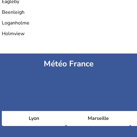
Eagleby
Beenleigh
Loganholme
Holmview
Météo France
Lyon
Marseille