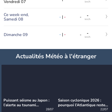
Vendredi 07
km/h
Ce week-end,
-
-
|
-
-
Samedi 08
km/h
-
-
|
-
Dimanche 09
-
km/h
Actualités Météo à l'étranger
Puissant séisme au Japon :
Saison cyclonique 2026 :
l’alerte au tsunami
pourquoi l’Atlantique reste
désormais levée
28/07
très calme à ce stade ?
22/07