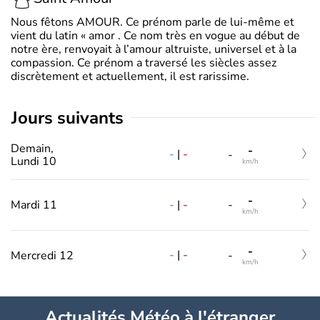
Nous fêtons AMOUR. Ce prénom parle de lui-même et
vient du latin « amor . Ce nom très en vogue au début de
notre ère, renvoyait à l’amour altruiste, universel et à la
compassion. Ce prénom a traversé les siècles assez
discrètement et actuellement, il est rarissime.
jours suivants
Demain,
-
-
|
-
-
Lundi 10
km/h
-
-
|
-
Mardi 11
-
km/h
-
-
|
-
Mercredi 12
-
km/h
Actualités Météo à l'étranger