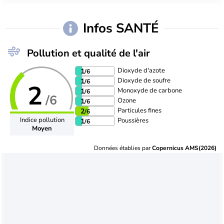
Infos SANTÉ
Pollution et qualité de l'air
Dioxyde d'azote
1
/6
Dioxyde de soufre
1
/6
2
Monoxyde de carbone
1
/6
/6
Ozone
1
/6
Particules fines
2
/6
Indice pollution
Poussières
1
/6
Moyen
Données établies par
Copernicus AMS(2026)