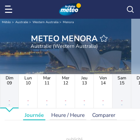
Météo
Australie
Western Australia
Menora
METEO MENORA
Australie (Western Australia)
Dim
Lun
Mar
Mer
Jeu
Ven
Sam
D
09
10
11
12
13
14
15
-
-
-
-
-
-
-
-
-
-
-
-
-
-
Journée
Heure / Heure
Comparer