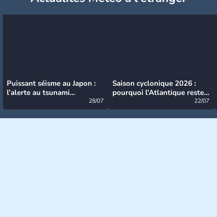
Puissant séisme au Japon :
Saison cyclonique 2026 :
l’alerte au tsunami
pourquoi l’Atlantique reste
désormais levée
28/07
très calme à ce stade ?
22/07