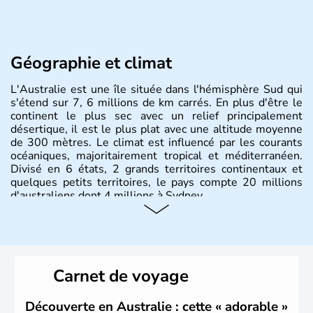
Géographie et climat
L'Australie est une île située dans l'hémisphère Sud qui
s'étend sur 7, 6 millions de km carrés. En plus d'être le
continent le plus sec avec un relief principalement
désertique, il est le plus plat avec une altitude moyenne
de 300 mètres. Le climat est influencé par les courants
océaniques, majoritairement tropical et méditerranéen.
Divisé en 6 états, 2 grands territoires continentaux et
quelques petits territoires, le pays compte 20 millions
d'australiens dont 4 millions à Sydney.
Histoire et administration
Les premiers aborigènes australiens sont arrivés il y a
environ 70 000 ans lors de vagues de migrations
Carnet de voyage
humaines. Il faut attendre 1522 pour qu'un explorateur
portugais découvre le continent australien, puis les
années 1700 pour que l'île devienne une terre
Découverte en Australie : cette « adorable »