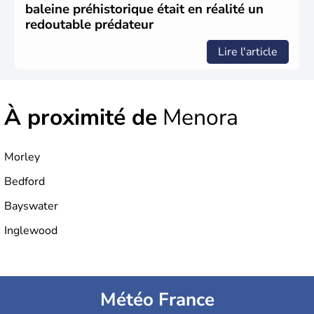
d'émigration européenne. La Grande-Bretagne
baleine préhistorique était en réalité un
revendique son appartenance le 26 janvier 1788,
redoutable prédateur
désormais jour de la fête nationale australienne. Cette
monarchie constitutionnelle est encore placée sous le
Lire l'article
règne anglais.
À proximité de
Menora
Morley
Bedford
Bayswater
Inglewood
Météo France