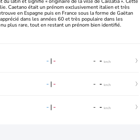
 latin et signifie « originaire de la ville de Caillatia ». Cette
lie. Caetano était un prénom exclusivement italien et très
retrouve en Espagne puis en France sous la forme de Gaëtan
 apprécié dans les années 60 et très populaire dans les
nu plus rare, tout en restant un prénom bien identifié.
-
|
-
-
-
km/h
-
|
-
-
-
km/h
-
|
-
-
-
km/h