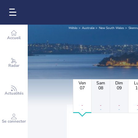
Météo
Australie
New South Wales
Skenn
Accueil
Radar
Ven
Sam
Dim
L
07
08
09
1
Actualités
-
-
-
-
-
-
Se connecter