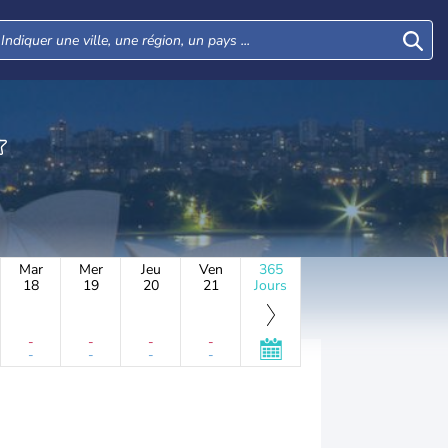
Mar
Mer
Jeu
Ven
365
18
19
20
21
Jours
-
-
-
-
-
-
-
-