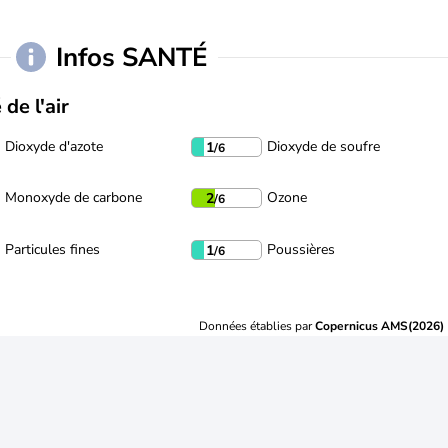
Infos SANTÉ
 de l'air
Dioxyde d'azote
Dioxyde de soufre
1
/6
Monoxyde de carbone
Ozone
2
/6
Particules fines
Poussières
1
/6
Données établies par
Copernicus AMS(2026)