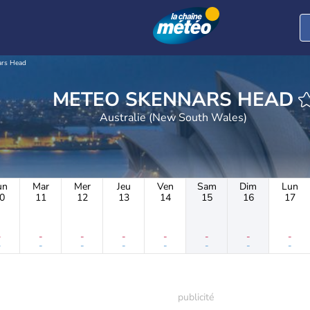
ars Head
METEO SKENNARS HEAD
Australie (New South Wales)
un
Mar
Mer
Jeu
Ven
Sam
Dim
Lun
0
11
12
13
14
15
16
17
-
-
-
-
-
-
-
-
-
-
-
-
-
-
-
-