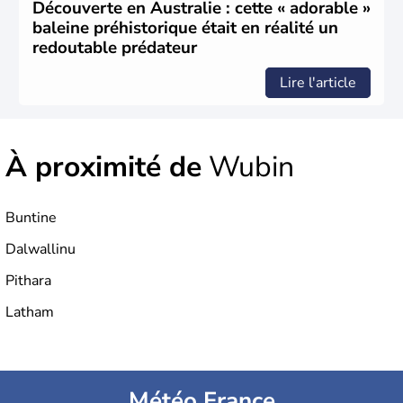
années 1700 pour que l'île devienne une terre
Découverte en Australie : cette « adorable »
d'émigration européenne. La Grande-Bretagne
baleine préhistorique était en réalité un
revendique son appartenance le 26 janvier 1788,
redoutable prédateur
désormais jour de la fête nationale australienne. Cette
monarchie constitutionnelle est encore placée sous le
Lire l'article
règne anglais.
À proximité de
Wubin
Buntine
Dalwallinu
Pithara
Latham
Météo France