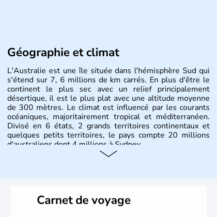
Géographie et climat
L'Australie est une île située dans l'hémisphère Sud qui
s'étend sur 7, 6 millions de km carrés. En plus d'être le
continent le plus sec avec un relief principalement
désertique, il est le plus plat avec une altitude moyenne
de 300 mètres. Le climat est influencé par les courants
océaniques, majoritairement tropical et méditerranéen.
Divisé en 6 états, 2 grands territoires continentaux et
quelques petits territoires, le pays compte 20 millions
d'australiens dont 4 millions à Sydney.
Histoire et administration
Les premiers aborigènes australiens sont arrivés il y a
environ 70 000 ans lors de vagues de migrations
Carnet de voyage
humaines. Il faut attendre 1522 pour qu'un explorateur
portugais découvre le continent australien, puis les