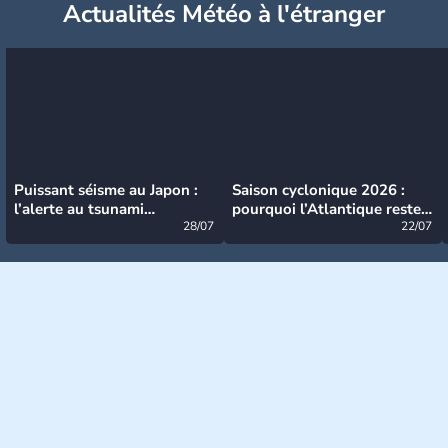
Actualités Météo à l'étranger
Puissant séisme au Japon :
Saison cyclonique 2026 :
l’alerte au tsunami
pourquoi l’Atlantique reste
désormais levée
28/07
très calme à ce stade ?
22/07