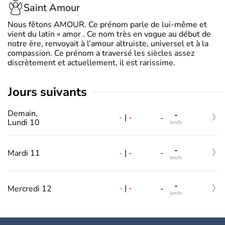
Saint Amour
Nous fêtons AMOUR. Ce prénom parle de lui-même et
vient du latin « amor . Ce nom très en vogue au début de
notre ère, renvoyait à l’amour altruiste, universel et à la
compassion. Ce prénom a traversé les siècles assez
discrètement et actuellement, il est rarissime.
jours suivants
Demain,
-
-
|
-
-
Lundi 10
km/h
-
-
|
-
Mardi 11
-
km/h
-
-
|
-
Mercredi 12
-
km/h