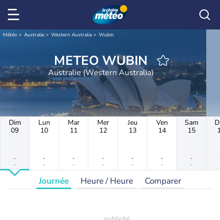
Météo
Australie
Western Australia
Wubin
METEO WUBIN
Australie (Western Australia)
Dim
Lun
Mar
Mer
Jeu
Ven
Sam
D
09
10
11
12
13
14
15
-
-
-
-
-
-
-
-
-
-
-
-
-
-
Journée
Heure / Heure
Comparer