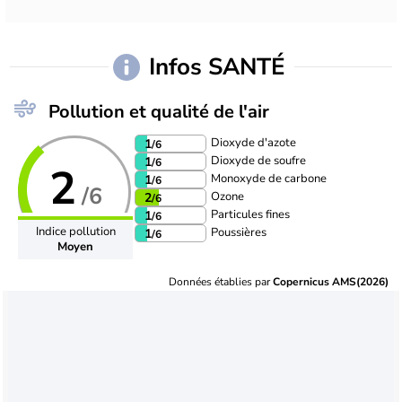
Infos SANTÉ
Pollution et qualité de l'air
Dioxyde d'azote
1
/6
Dioxyde de soufre
1
/6
2
Monoxyde de carbone
1
/6
/6
Ozone
2
/6
Particules fines
1
/6
Indice pollution
Poussières
1
/6
Moyen
Données établies par
Copernicus AMS(2026)