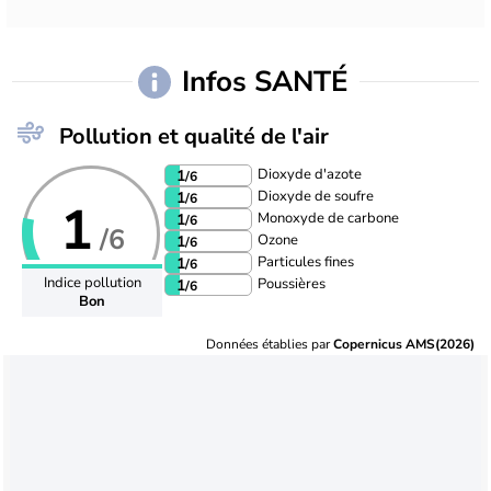
Infos SANTÉ
Pollution et qualité de l'air
Dioxyde d'azote
1
/6
Dioxyde de soufre
1
/6
1
Monoxyde de carbone
1
/6
/6
Ozone
1
/6
Particules fines
1
/6
Indice pollution
Poussières
1
/6
Bon
Données établies par
Copernicus AMS(2026)