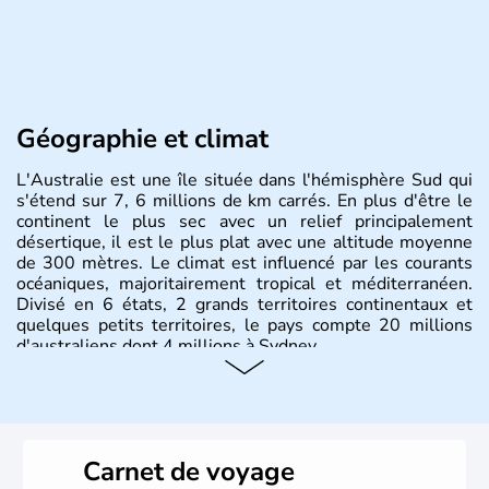
Géographie et climat
L'Australie est une île située dans l'hémisphère Sud qui
s'étend sur 7, 6 millions de km carrés. En plus d'être le
continent le plus sec avec un relief principalement
désertique, il est le plus plat avec une altitude moyenne
de 300 mètres. Le climat est influencé par les courants
océaniques, majoritairement tropical et méditerranéen.
Divisé en 6 états, 2 grands territoires continentaux et
quelques petits territoires, le pays compte 20 millions
d'australiens dont 4 millions à Sydney.
Histoire et administration
Les premiers aborigènes australiens sont arrivés il y a
environ 70 000 ans lors de vagues de migrations
Carnet de voyage
humaines. Il faut attendre 1522 pour qu'un explorateur