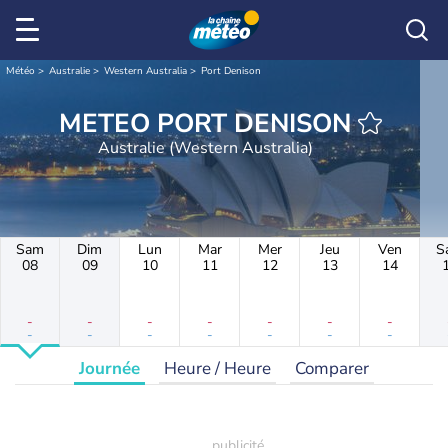
Météo
Australie
Western Australia
Port Denison
METEO PORT DENISON
Australie (Western Australia)
Sam
Dim
Lun
Mar
Mer
Jeu
Ven
S
08
09
10
11
12
13
14
-
-
-
-
-
-
-
-
-
-
-
-
-
-
Journée
Heure / Heure
Comparer