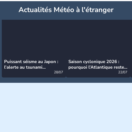
Actualités Météo à l'étranger
Puissant séisme au Japon :
Saison cyclonique 2026 :
l’alerte au tsunami
pourquoi l’Atlantique reste
désormais levée
28/07
très calme à ce stade ?
22/07