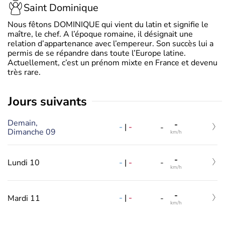
Saint Dominique
Nous fêtons DOMINIQUE qui vient du latin et signifie le
maître, le chef. A l’époque romaine, il désignait une
relation d’appartenance avec l’empereur. Son succès lui a
permis de se répandre dans toute l’Europe latine.
Actuellement, c’est un prénom mixte en France et devenu
très rare.
jours suivants
Demain,
-
-
|
-
-
Dimanche 09
km/h
-
-
|
-
Lundi 10
-
km/h
-
-
|
-
Mardi 11
-
km/h