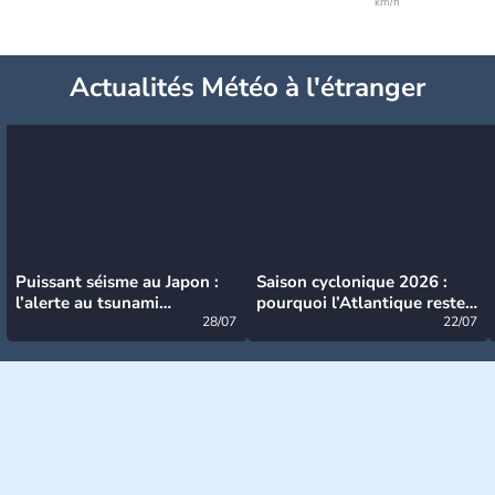
km/h
Actualités Météo à l'étranger
Puissant séisme au Japon :
Saison cyclonique 2026 :
l’alerte au tsunami
pourquoi l’Atlantique reste
désormais levée
28/07
très calme à ce stade ?
22/07