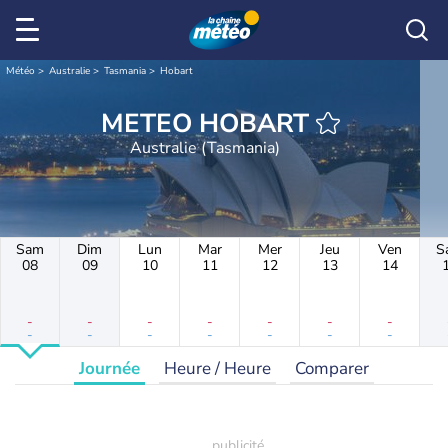
Météo
Australie
Tasmania
Hobart
METEO HOBART
Australie (Tasmania)
Sam
Dim
Lun
Mar
Mer
Jeu
Ven
S
08
09
10
11
12
13
14
-
-
-
-
-
-
-
-
-
-
-
-
-
-
Journée
Heure / Heure
Comparer