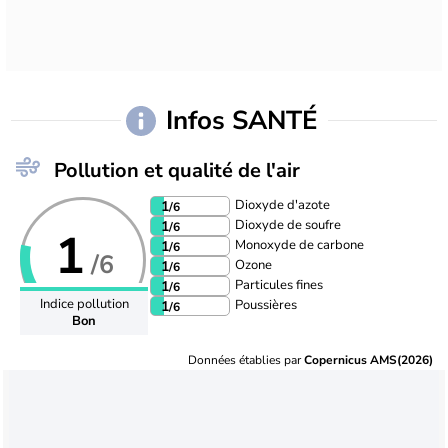
Infos SANTÉ
Pollution et qualité de l'air
Dioxyde d'azote
1
/6
Dioxyde de soufre
1
/6
1
Monoxyde de carbone
1
/6
/6
Ozone
1
/6
Particules fines
1
/6
Indice pollution
Poussières
1
/6
Bon
Données établies par
Copernicus AMS(2026)