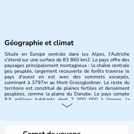
Géographie et climat
Située en Europe centrale dans les Alpes, l'Autriche
s'étend sur une surface de 83 860 km2. Le pays offre des
paysages principalement montagneux : la chaîne centrale
peu peuplée, largement recouverte de forêts traverse le
pays d'ouest en est avec des sommets escarpés,
culminant à 3797m au Mont Grossglockner. Le reste du
territoire est constitué de plaines fertiles et densément
peuplées, comme la plaine du Danube. Le pays compte
8.5 millions habitants dont 2 000 000 à Vienne, la
capitale.
Histoire et administration
Peuplée durant l'Antiquité par les Celtes, l'Autriche
Carnet de voyage