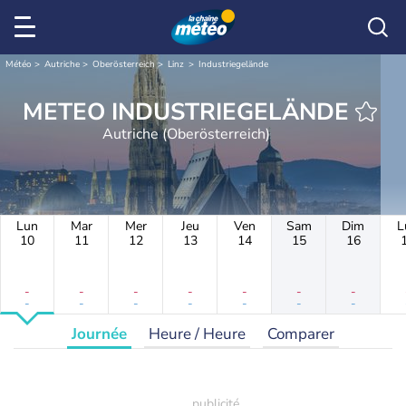
Météo
Autriche
Oberösterreich
Linz
Industriegelände
METEO INDUSTRIEGELÄNDE
Autriche (Oberösterreich)
Lun
Mar
Mer
Jeu
Ven
Sam
Dim
L
10
11
12
13
14
15
16
-
-
-
-
-
-
-
-
-
-
-
-
-
-
Journée
Heure / Heure
Comparer