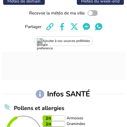
Météo de demain
Météo du week-end
Recevoir la météo de ma ville
Partager
Ajouter à vos sources préférées
Infos SANTÉ
Pollens et allergies
Armoises
2
/5
Graminées
2
/5