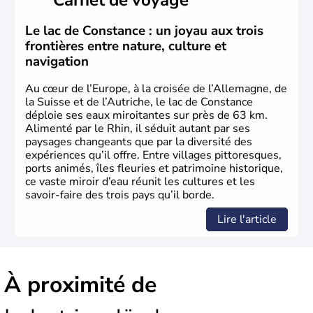
compte aujourd'hui plus de 8 millions d'habitants.
L'Autriche a donné naissance à de nombreux artistes :
Mozart, Schubert, le psychanalyste Freud, Romy
Le lac de Constance : un joyau aux trois
Schneider, Arnold Schwarzenegger, Anton Bruckner,
frontières entre nature, culture et
Gustav Mahler font partie des Autrichiens les plus
navigation
marquants de ces dernières décennies.
Au cœur de l’Europe, à la croisée de l’Allemagne, de
la Suisse et de l’Autriche, le lac de Constance
déploie ses eaux miroitantes sur près de 63 km.
Alimenté par le Rhin, il séduit autant par ses
paysages changeants que par la diversité des
expériences qu’il offre. Entre villages pittoresques,
ports animés, îles fleuries et patrimoine historique,
ce vaste miroir d’eau réunit les cultures et les
savoir-faire des trois pays qu’il borde.
Lire l'article
À proximité de