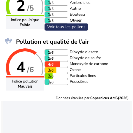
2
Ambroisies
1
/5
/5
Aulne
1
/5
Bouleau
1
/5
Indice pollinique
Olivier
1
/5
Faible
Voir tous les pollens
Pollution et qualité de l'air
Dioxyde d'azote
1
/6
Dioxyde de soufre
1
/6
4
Monoxyde de carbone
4
/6
/6
Ozone
3
/6
Particules fines
2
/6
Indice pollution
Poussières
1
/6
Mauvais
Données établies par
Copernicus AMS(2026)