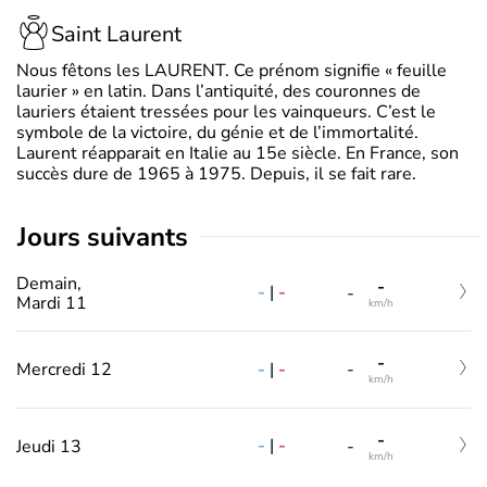
Saint Laurent
Nous fêtons les LAURENT. Ce prénom signifie « feuille
laurier » en latin. Dans l’antiquité, des couronnes de
lauriers étaient tressées pour les vainqueurs. C’est le
symbole de la victoire, du génie et de l’immortalité.
Laurent réapparait en Italie au 15e siècle. En France, son
succès dure de 1965 à 1975. Depuis, il se fait rare.
jours suivants
Demain,
-
-
|
-
-
Mardi 11
km/h
-
-
|
-
Mercredi 12
-
km/h
-
-
|
-
Jeudi 13
-
km/h