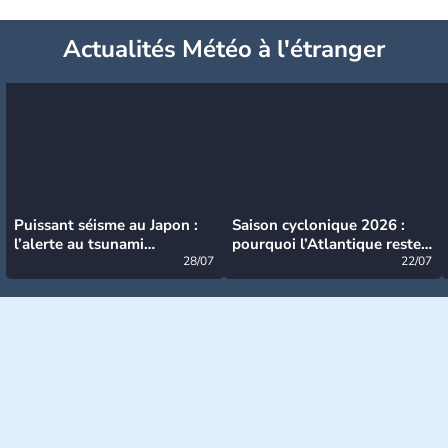
Actualités Météo à l'étranger
Puissant séisme au Japon :
Saison cyclonique 2026 :
l’alerte au tsunami
pourquoi l’Atlantique reste
désormais levée
28/07
très calme à ce stade ?
22/07