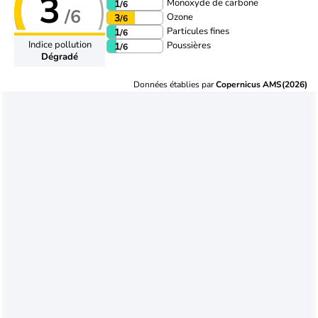
3
Monoxyde de carbone
1
/6
/6
Ozone
3
/6
Particules fines
1
/6
Indice pollution
Poussières
1
/6
Dégradé
Données établies par
Copernicus AMS(2026)