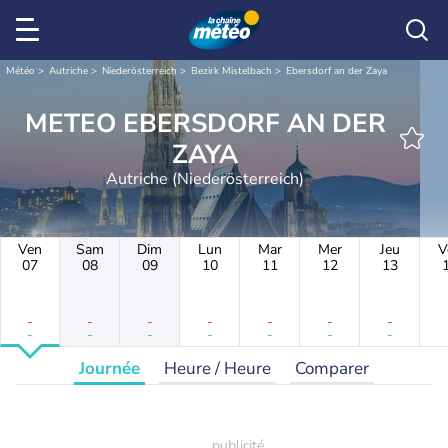
Météo
Autriche
Niederösterreich
Bezirk Mistelbach
Ebersdorf an der Zaya
METEO EBERSDORF AN DER
ZAYA
Autriche (Niederösterreich)
Ven
Sam
Dim
Lun
Mar
Mer
Jeu
V
07
08
09
10
11
12
13
-
-
-
-
-
-
-
-
-
-
-
-
-
-
Journée
Heure / Heure
Comparer