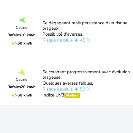
Se dégageant mais persistance d'un risque
Calme
orageux.
Possibilité d'averses.
Rafales
10 km/h
Risque de pluie
45 %
>60 km/h
Se couvrant progressivement avec évolution
orageuse.
Calme
Quelques averses faibles.
Rafales
20 km/h
Risque de pluie
50 %
Indice UV
3
>60 km/h
Modéré