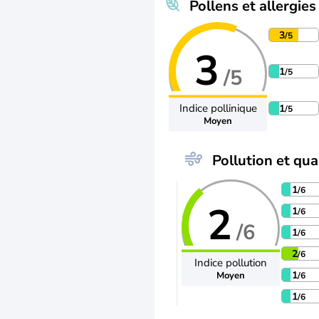
Pollens et allergies
3
/5
3
/5
1
/5
Indice pollinique
1
/5
Moyen
Pollution et qual
1
/6
2
1
/6
/6
1
/6
2
/6
Indice pollution
1
Moyen
/6
1
/6