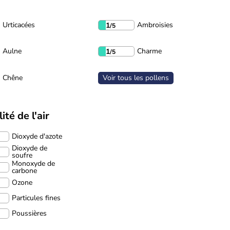
Urticacées
Ambroisies
1
/5
Aulne
Charme
1
/5
Chêne
Voir tous les pollens
ité de l'air
Dioxyde d'azote
Dioxyde de
soufre
Monoxyde de
carbone
Ozone
Particules fines
Poussières