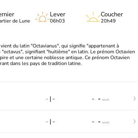
rnier
Lever
Coucher
artier de Lune
06h03
20h49
ient du latin "Octavianus", qui signifie "appartenant à
"octavus", signifiant "huitième" en latin. Le prénom Octavien
pire et une certaine noblesse antique. Ce prénom Octavien
rant dans les pays de tradition latine.
-
|
-
-
-
km/h
-
|
-
-
-
km/h