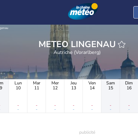
ngenau
METEO LINGENAU
Autriche (Vorarlberg)
im
Lun
Mar
Mer
Jeu
Ven
Sam
Dim
9
10
11
12
13
14
15
16
-
-
-
-
-
-
-
-
-
-
-
-
-
-
-
-