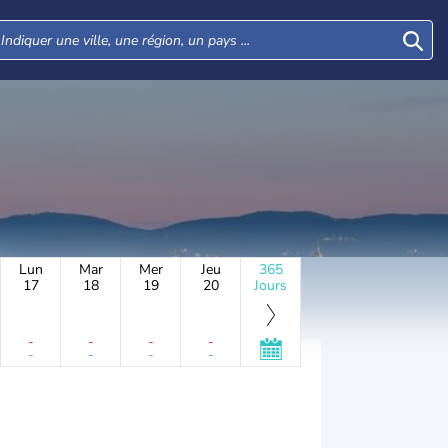
Lun
Mar
Mer
Jeu
365
17
18
19
20
Jours
-
-
-
-
-
-
-
-