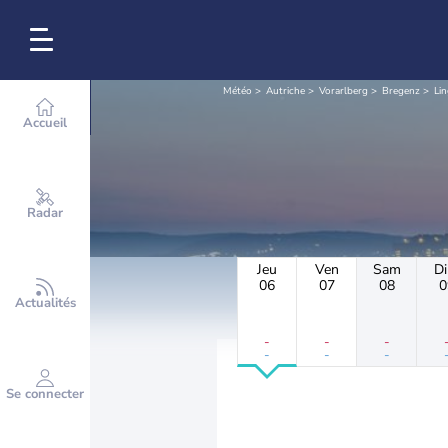
Météo
Autriche
Vorarlberg
Bregenz
Li
Accueil
Radar
Jeu
Ven
Sam
D
06
07
08
0
Actualités
-
-
-
-
-
-
Se connecter