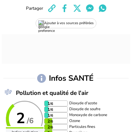
Partager
Ajouter à vos sources préférées
Infos SANTÉ
Pollution et qualité de l'air
Dioxyde d'azote
1
/6
Dioxyde de soufre
1
/6
2
Monoxyde de carbone
1
/6
/6
Ozone
2
/6
Particules fines
2
/6