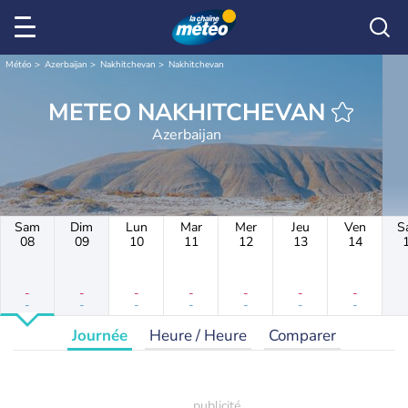
Météo
Azerbaijan
Nakhitchevan
Nakhitchevan
METEO NAKHITCHEVAN
Azerbaijan
Sam
Dim
Lun
Mar
Mer
Jeu
Ven
S
08
09
10
11
12
13
14
-
-
-
-
-
-
-
-
-
-
-
-
-
-
Journée
Heure / Heure
Comparer