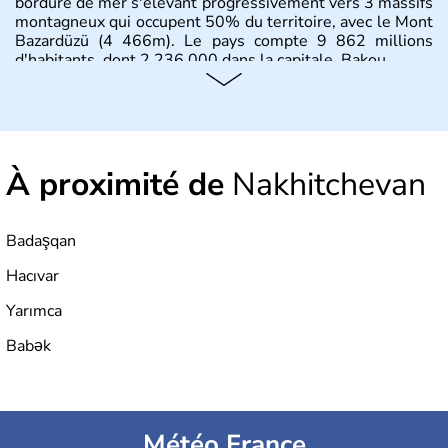
bordure de mer s'élevant progressivement vers 3 massifs
montagneux qui occupent 50% du territoire, avec le Mont
Bazardüzü (4 466m). Le pays compte 9 862 millions
d'habitants, dont 2 236 000 dans la capitale, Bakou.
À proximité de
Nakhitchevan
Badaşqan
Hacıvar
Yarımca
Babək
Météo France