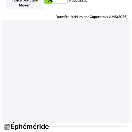
Indice pollution
Poussières
2
/6
Moyen
Données établies par
Copernicus AMS(2026)
Éphéméride