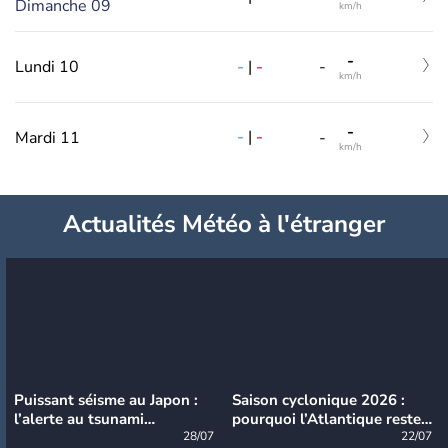
Dimanche 09
km/h
-
-
|
-
Lundi 10
-
km/h
-
-
|
-
Mardi 11
-
km/h
Actualités Météo à l'étranger
Puissant séisme au Japon :
Saison cyclonique 2026 :
l’alerte au tsunami
pourquoi l’Atlantique reste
désormais levée
28/07
très calme à ce stade ?
22/07