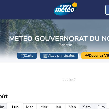
METEO GOUVERNORAT DU N
Bahreïn
Carte
Villes principales
Devenez VI
oût
im
Lun
Mar
Mer
Jeu
Ven
Sam
Dim