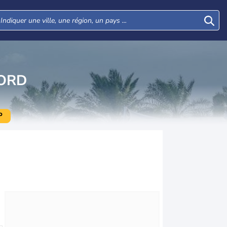
ORD
P
Lun
Mar
Mer
Jeu