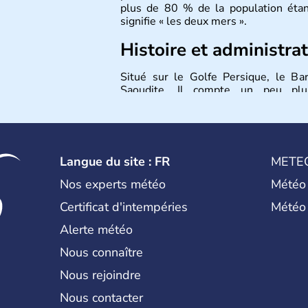
plus de 80 % de la population étan
signifie « les deux mers ».
Histoire et administra
Situé sur le Golfe Persique, le Ba
Saoudite. Il compte un peu plus
parlementaire avec deux chambres, 
1973. La moitié de la population est
partageant entre Iraniens et de resso
Langue du site : FR
METE
Nos experts météo
Météo
Certificat d'intempéries
Météo
Alerte météo
Nous connaître
Nous rejoindre
Nous contacter