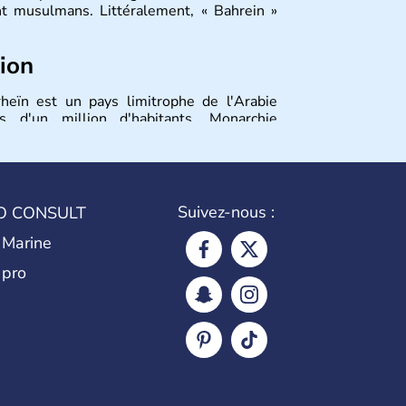
t musulmans. Littéralement, « Bahrein »
tion
rheïn est un pays limitrophe de l'Arabie
 d'un million d'habitants. Monarchie
ce pays jouit d'une constitution depuis
 composée d'Arabes nationaux, le reste se
rtissants d'Asie du Sud-Est.
Suivez-nous :
O CONSULT
 Marine
 pro