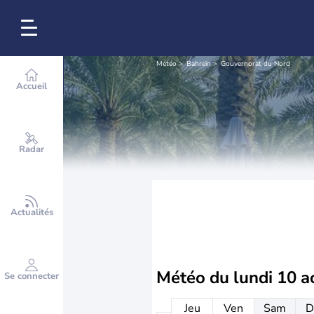
Météo
Bahreïn
Gouvernorat du Nord
Accueil
Radar
Actualités
Météo du
lundi 10 a
Se connecter
Jeu
Ven
Sam
D