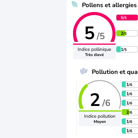
Pollens et allergies
5
/5
5
/5
2
/5
Indice pollinique
1
/5
Très élevé
Pollution et qual
1
/6
2
1
/6
/6
1
/6
2
/6
Indice pollution
1
Moyen
/6
1
/6