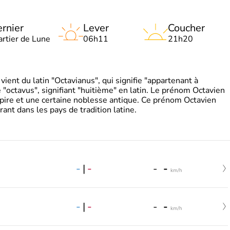
rnier
Lever
Coucher
artier de Lune
06h11
21h20
ient du latin "Octavianus", qui signifie "appartenant à
"octavus", signifiant "huitième" en latin. Le prénom Octavien
pire et une certaine noblesse antique. Ce prénom Octavien
rant dans les pays de tradition latine.
-
|
-
-
-
km/h
-
|
-
-
-
km/h