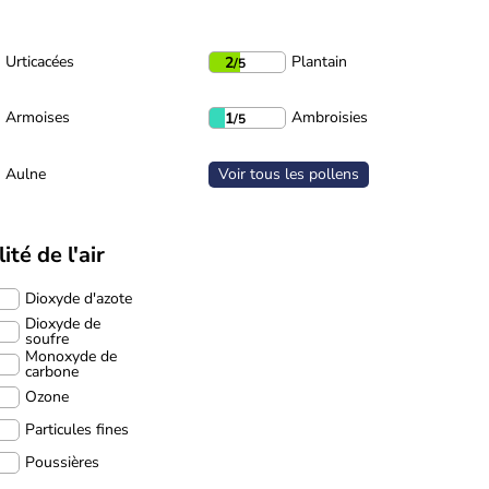
Urticacées
Plantain
2
/5
Armoises
Ambroisies
1
/5
Aulne
Voir tous les pollens
ité de l'air
Dioxyde d'azote
Dioxyde de
soufre
Monoxyde de
carbone
Ozone
Particules fines
Poussières