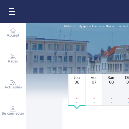
Météo
Belgique
Flandre
Brabant flamand
Accueil
Radar
Jeu
Ven
Sam
D
06
07
08
0
Actualités
-
-
-
-
-
-
Se connecter