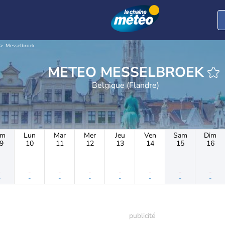
Messelbroek
METEO MESSELBROEK
Belgique (Flandre)
im
Lun
Mar
Mer
Jeu
Ven
Sam
Dim
9
10
11
12
13
14
15
16
-
-
-
-
-
-
-
-
-
-
-
-
-
-
-
-