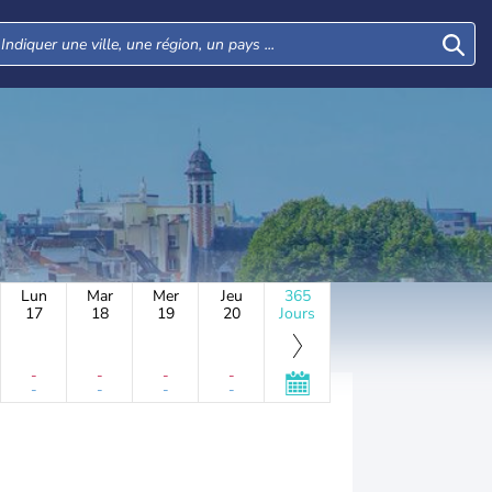
Lun
Mar
Mer
Jeu
365
17
18
19
20
Jours
-
-
-
-
-
-
-
-