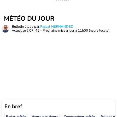
MÉTÉO DU JOUR
Bulletin établi par
Pascal HERNANDEZ
Actualisé à
07h45
- Prochaine mise à jour à
11h00
(heure locale)
En bref
Radar météo
Heure par Heure
Comparateur météo
Pollens et