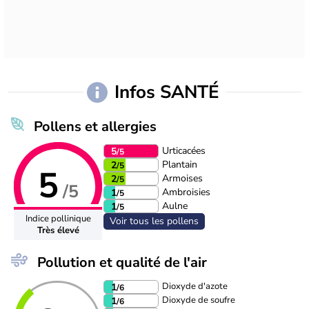
Infos SANTÉ
Pollens et allergies
Urticacées
5
/5
Plantain
2
/5
5
Armoises
2
/5
/5
Ambroisies
1
/5
Aulne
1
/5
Indice pollinique
Voir tous les pollens
Très élevé
Pollution et qualité de l'air
Dioxyde d'azote
1
/6
Dioxyde de soufre
1
/6