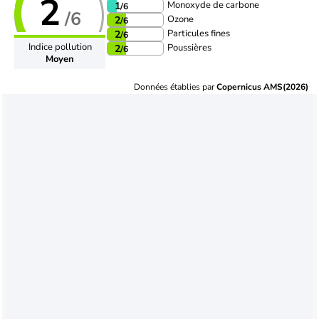
2
Monoxyde de carbone
1
/6
/6
Ozone
2
/6
Particules fines
2
/6
Indice pollution
Poussières
2
/6
Moyen
Données établies par
Copernicus AMS(2026)