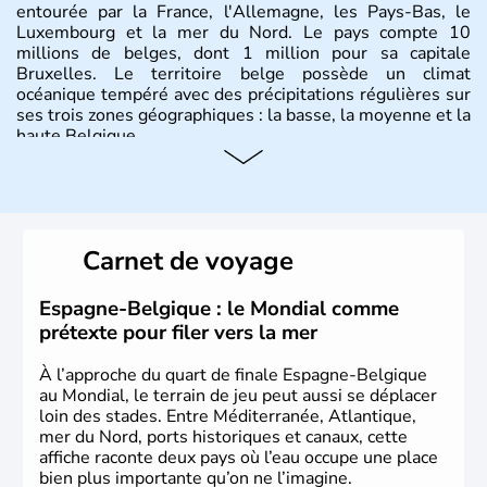
entourée par la France, l'Allemagne, les Pays-Bas, le
Luxembourg et la mer du Nord. Le pays compte 10
millions de belges, dont 1 million pour sa capitale
Bruxelles. Le territoire belge possède un climat
océanique tempéré avec des précipitations régulières sur
ses trois zones géographiques : la basse, la moyenne et la
haute Belgique.
Histoire et administration
L'origine du territoire de la Belgique et de son nom
provient d'une séparation de la Gaule en trois parties
Carnet de voyage
effectuée par Jules César : les Gaulois, les Aquitains et
les Belges. Décrite comme la nation la plus brave par le
général romain, la Belgique a été divisée en deux pays
Espagne-Belgique : le Mondial comme
jusqu'en 1795 : les Pays-Bas du Sud et la principauté de
prétexte pour filer vers la mer
Liège. Il faut attendre jusqu'en 1980 pour qu'elle
devienne un Etat fédéral reconnu par la constitution de
À l’approche du quart de finale Espagne-Belgique
1993.
au Mondial, le terrain de jeu peut aussi se déplacer
loin des stades. Entre Méditerranée, Atlantique,
mer du Nord, ports historiques et canaux, cette
affiche raconte deux pays où l’eau occupe une place
bien plus importante qu’on ne l’imagine.