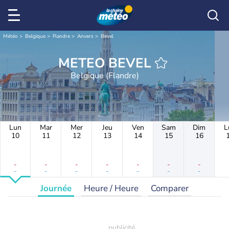
Météo
Belgique
Flandre
Anvers
Bevel
METEO BEVEL
Belgique (Flandre)
Lun
Mar
Mer
Jeu
Ven
Sam
Dim
L
10
11
12
13
14
15
16
-
-
-
-
-
-
-
-
-
-
-
-
-
-
Journée
Heure / Heure
Comparer