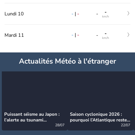
-
-
|
-
Lundi 10
-
km/h
-
-
|
-
Mardi 11
-
km/h
Actualités Météo à l'étranger
Puissant séisme au Japon :
Saison cyclonique 2026 :
l’alerte au tsunami
pourquoi l’Atlantique reste
désormais levée
28/07
très calme à ce stade ?
22/07