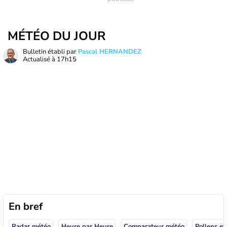
MÉTÉO DU JOUR
Bulletin établi par
Pascal HERNANDEZ
Actualisé à
17h15
En bref
Radar météo
Heure par Heure
Comparateur météo
Pollens et