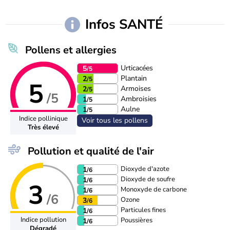
Infos SANTÉ
Pollens et allergies
Urticacées
5
/5
Plantain
2
/5
5
Armoises
2
/5
/5
Ambroisies
1
/5
Aulne
1
/5
Indice pollinique
Voir tous les pollens
Très élevé
Pollution et qualité de l'air
Dioxyde d'azote
1
/6
Dioxyde de soufre
1
/6
3
Monoxyde de carbone
1
/6
/6
Ozone
3
/6
Particules fines
1
/6
Indice pollution
Poussières
1
/6
Dégradé