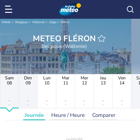
Météo
Belgique
Wallonie
Liège
Fléron
METEO FLÉRON
Belgique (Wallonie)
Sam
Dim
Lun
Mar
Mer
Jeu
Ven
S
08
09
10
11
12
13
14
-
-
-
-
-
-
-
-
-
-
-
-
-
-
Journée
Heure / Heure
Comparer