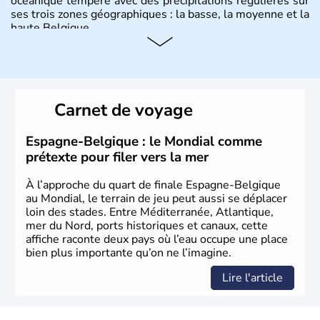
océanique tempéré avec des précipitations régulières sur
ses trois zones géographiques : la basse, la moyenne et la
haute Belgique.
Histoire et administration
L'origine du territoire de la Belgique et de son nom
provient d'une séparation de la Gaule en trois parties
Carnet de voyage
effectuée par Jules César : les Gaulois, les Aquitains et
les Belges. Décrite comme la nation la plus brave par le
général romain, la Belgique a été divisée en deux pays
Espagne-Belgique : le Mondial comme
jusqu'en 1795 : les Pays-Bas du Sud et la principauté de
prétexte pour filer vers la mer
Liège. Il faut attendre jusqu'en 1980 pour qu'elle
devienne un Etat fédéral reconnu par la constitution de
À l’approche du quart de finale Espagne-Belgique
1993.
au Mondial, le terrain de jeu peut aussi se déplacer
loin des stades. Entre Méditerranée, Atlantique,
mer du Nord, ports historiques et canaux, cette
affiche raconte deux pays où l’eau occupe une place
bien plus importante qu’on ne l’imagine.
Lire l'article