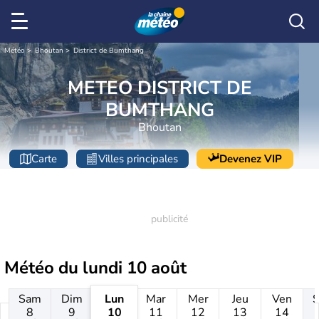
Météo
Bhoutan
District de Bumthang
METEO DISTRICT DE
BUMTHANG
Bhoutan
Carte
Villes principales
Devenez VIP
Météo du
lundi 10 août
Sam
Dim
Lun
Mar
Mer
Jeu
Ven
8
9
10
11
12
13
14