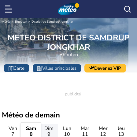
Météo
Bhoutan
District de Samdrup Jongkhar
METEO DISTRICT DE SAMDRUP
JONGKHAR
Bhoutan
Carte
Villes principales
Devenez VIP
Météo de
demain
Ven
Sam
Dim
Lun
Mar
Mer
Jeu
7
8
9
10
11
12
13