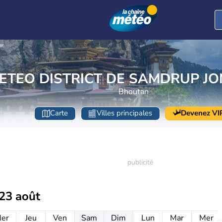
ar
ETEO DISTRICT DE SAMDRUP J
Bhoutan
Carte
Villes principales
Devenez VI
23 août
er
Jeu
Ven
Sam
Dim
Lun
Mar
Mer