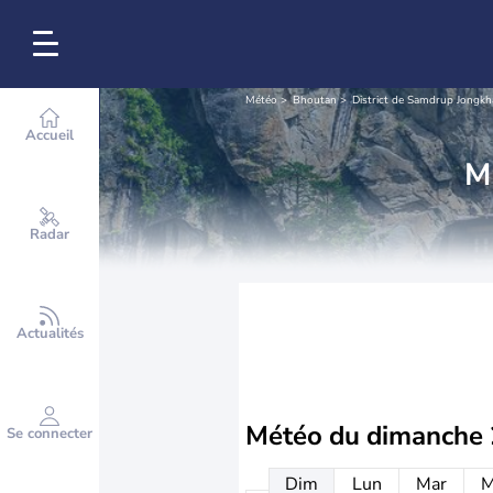
Météo
Bhoutan
District de Samdrup Jongkh
Accueil
M
Radar
Actualités
Météo du
dimanche 
Se connecter
Dim
Lun
Mar
M