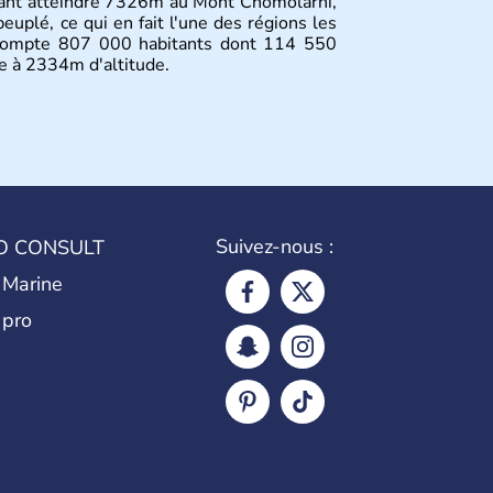
uvant atteindre 7326m au Mont Chomolarhi,
peuplé, ce qui en fait l'une des régions les
 compte 807 000 habitants dont 114 550
ée à 2334m d'altitude.
Suivez-nous :
O CONSULT
 Marine
 pro