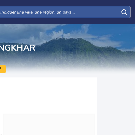
ONGKHAR
P
Jeu
Ven
Sam
Dim