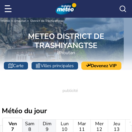
Météo
Bhoutan
District de Trashiyangtse
METEO DISTRICT DE
TRASHIYANGTSE
Bhoutan
Carte
Villes principales
Devenez VIP
Météo
du jour
Ven
Sam
Dim
Lun
Mar
Mer
Jeu
7
8
9
10
11
12
13