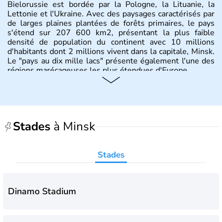
Bielorussie est bordée par la Pologne, la Lituanie, la
Lettonie et l'Ukraine. Avec des paysages caractérisés par
de larges plaines plantées de forêts primaires, le pays
s'étend sur 207 600 km2, présentant la plus faible
densité de population du continent avec 10 millions
d'habitants dont 2 millions vivent dans la capitale, Minsk.
Le "pays au dix mille lacs" présente également l'une des
régions marécageuses les plus étendues d'Europe.
Histoire et administration
L'histoire de la Biélorussie correspond à la naissance des
peuples de langue slave au VIIIe siècle, puis au
Stades
à Minsk
développement de principautés locales comme Pinsk ou
Slutsk qui concurrençaient Kiev en Ukraine. Ancienne
province de l'Union Soviétique, la Bielorussie est
Stades
indépendante depuis 1990.
Dinamo Stadium