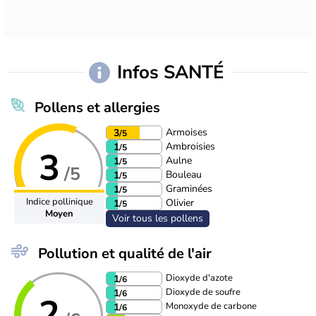
Infos SANTÉ
Pollens et allergies
Armoises
3
/5
Ambroisies
1
/5
3
Aulne
1
/5
/5
Bouleau
1
/5
Graminées
1
/5
Indice pollinique
Olivier
1
/5
Moyen
Voir tous les pollens
Pollution et qualité de l'air
Dioxyde d'azote
1
/6
Dioxyde de soufre
1
/6
2
Monoxyde de carbone
1
/6