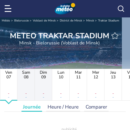
Météo
Bielorussie
Voblast de Minsk
District de Minsk
Minsk
Traktar Stadium
METEO TRAKTAR STADIUM
Minsk - Bielorussie (Voblast de Minsk)
Ven
Sam
Dim
Lun
Mar
Mer
Jeu
V
07
08
09
10
11
12
13
-
-
-
-
-
-
-
-
-
-
-
-
-
-
Journée
Heure / Heure
Comparer