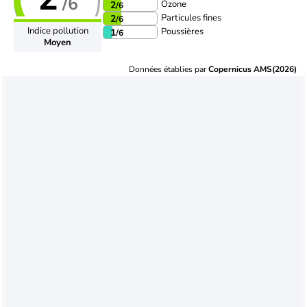
/6
Ozone
2
/6
Particules fines
2
/6
Indice pollution
Poussières
1
/6
Moyen
Données établies par
Copernicus AMS(2026)