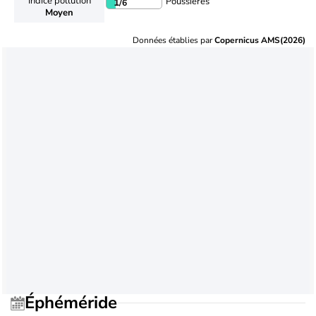
Indice pollution
Poussières
1
/6
Moyen
Données établies par
Copernicus AMS(2026)
Éphéméride