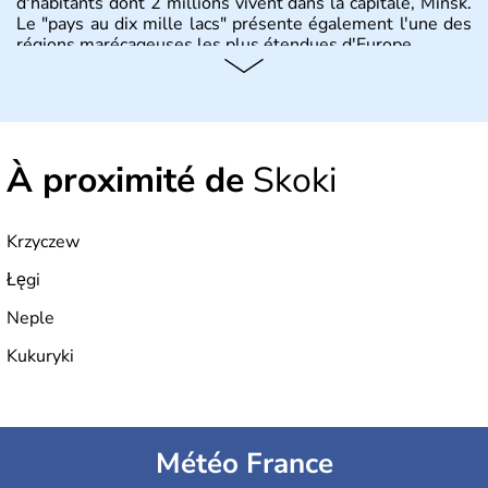
d'habitants dont 2 millions vivent dans la capitale, Minsk.
Le "pays au dix mille lacs" présente également l'une des
régions marécageuses les plus étendues d'Europe.
Histoire et administration
L'histoire de la Biélorussie correspond à la naissance des
peuples de langue slave au VIIIe siècle, puis au
À proximité de
Skoki
développement de principautés locales comme Pinsk ou
Slutsk qui concurrençaient Kiev en Ukraine. Ancienne
province de l'Union Soviétique, la Bielorussie est
indépendante depuis 1990.
Krzyczew
Łęgi
Neple
Kukuryki
Météo France