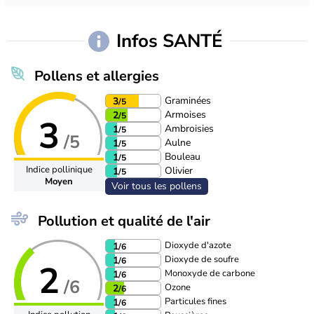
Infos SANTÉ
Pollens et allergies
Graminées
3
/5
Armoises
2
/5
3
Ambroisies
1
/5
/5
Aulne
1
/5
Bouleau
1
/5
Indice pollinique
Olivier
1
/5
Moyen
Voir tous les pollens
Pollution et qualité de l'air
Dioxyde d'azote
1
/6
Dioxyde de soufre
1
/6
2
Monoxyde de carbone
1
/6
/6
Ozone
2
/6
Particules fines
1
/6