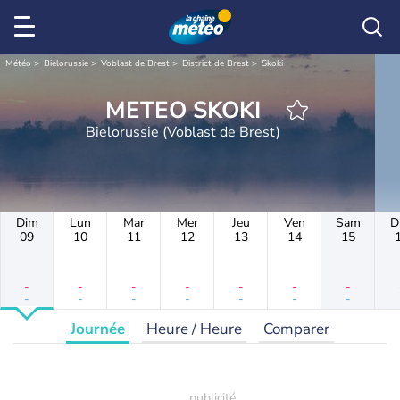
Météo
Bielorussie
Voblast de Brest
District de Brest
Skoki
METEO SKOKI
Bielorussie (Voblast de Brest)
Dim
Lun
Mar
Mer
Jeu
Ven
Sam
D
09
10
11
12
13
14
15
-
-
-
-
-
-
-
-
-
-
-
-
-
-
Journée
Heure / Heure
Comparer