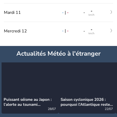
-
-
|
-
Mardi 11
-
km/h
-
-
|
-
Mercredi 12
-
km/h
Actualités Météo à l'étranger
Puissant séisme au Japon :
Saison cyclonique 2026 :
l’alerte au tsunami
pourquoi l’Atlantique reste
désormais levée
28/07
très calme à ce stade ?
22/07