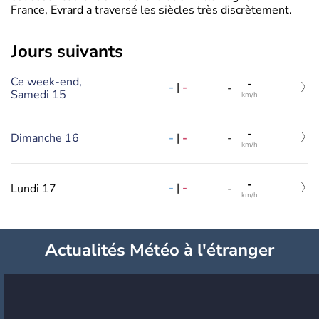
France, Evrard a traversé les siècles très discrètement.
jours suivants
Ce week-end,
-
-
|
-
-
Samedi 15
km/h
-
-
|
-
Dimanche 16
-
km/h
-
-
|
-
Lundi 17
-
km/h
Actualités Météo à l'étranger