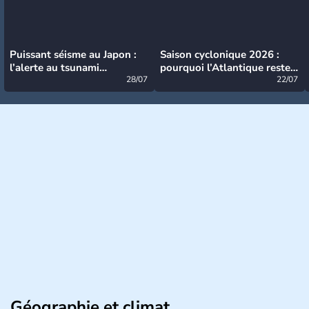
Puissant séisme au Japon :
Saison cyclonique 2026 :
l’alerte au tsunami
pourquoi l’Atlantique reste
désormais levée
28/07
très calme à ce stade ?
22/07
Géographie et climat