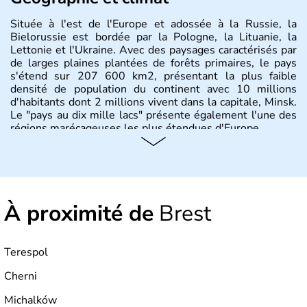
Située à l'est de l'Europe et adossée à la Russie, la
Bielorussie est bordée par la Pologne, la Lituanie, la
Lettonie et l'Ukraine. Avec des paysages caractérisés par
de larges plaines plantées de forêts primaires, le pays
s'étend sur 207 600 km2, présentant la plus faible
densité de population du continent avec 10 millions
d'habitants dont 2 millions vivent dans la capitale, Minsk.
Le "pays au dix mille lacs" présente également l'une des
régions marécageuses les plus étendues d'Europe.
Histoire et administration
L'histoire de la Biélorussie correspond à la naissance des
peuples de langue slave au VIIIe siècle, puis au
À proximité de
Brest
développement de principautés locales comme Pinsk ou
Slutsk qui concurrençaient Kiev en Ukraine. Ancienne
province de l'Union Soviétique, la Bielorussie est
indépendante depuis 1990.
Terespol
Cherni
Michalków