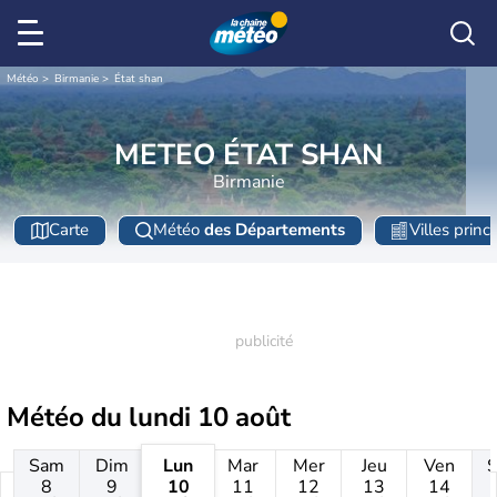
Météo
Birmanie
État shan
METEO ÉTAT SHAN
Birmanie
Carte
Météo
des Départements
Villes princ
Météo du
lundi 10 août
Sam
Dim
Lun
Mar
Mer
Jeu
Ven
8
9
10
11
12
13
14