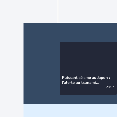
Puissant séisme au Japon :
l’alerte au tsunami
désormais levée
28/07