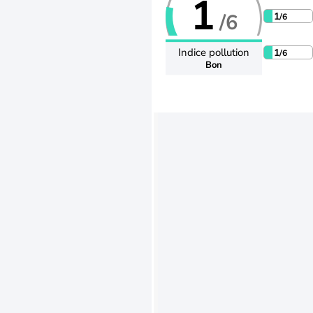
1
/6
1
/6
Indice pollution
1
/6
Bon