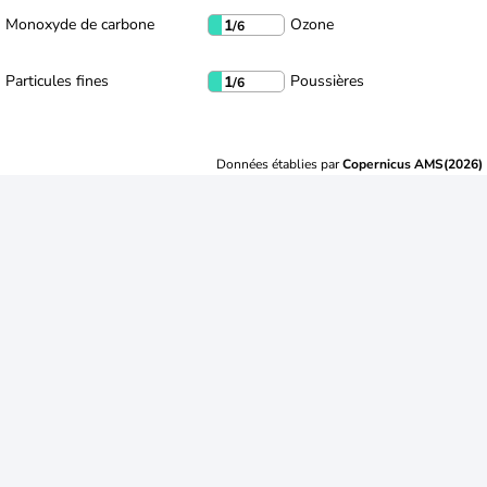
Monoxyde de carbone
Ozone
1
/6
Particules fines
Poussières
1
/6
Données établies par
Copernicus AMS(2026)