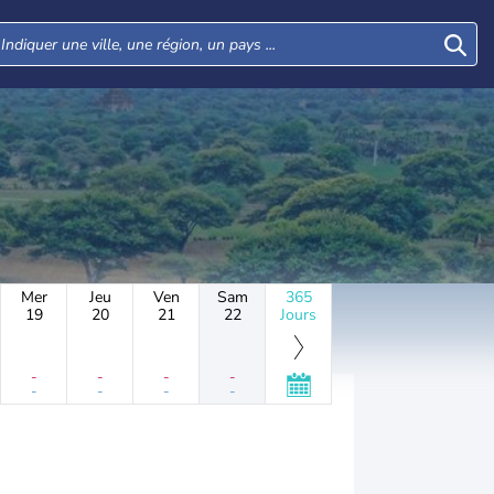
Mer
Jeu
Ven
Sam
365
19
20
21
22
Jours
-
-
-
-
-
-
-
-