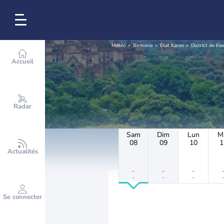
Météo
Birmanie
État Karen
District de Ka
Accueil
Radar
Sam
Dim
Lun
M
08
09
10
1
Actualités
-
-
-
-
-
-
Se connecter