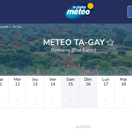
wkareik
Ta-Gay
METEO TA-GAY
Birmanie (État Karen)
ar
Mer
Jeu
Ven
Sam
Dim
Lun
Mar
1
12
13
14
15
16
17
18
-
-
-
-
-
-
-
-
-
-
-
-
-
-
-
-