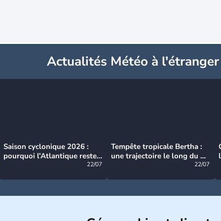
Actualités Météo à l'étranger
Saison cyclonique 2026 :
Tempête tropicale Bertha :
pourquoi l’Atlantique reste
une trajectoire le long du du
très calme à ce stade ?
22/07
littoral américain
22/07