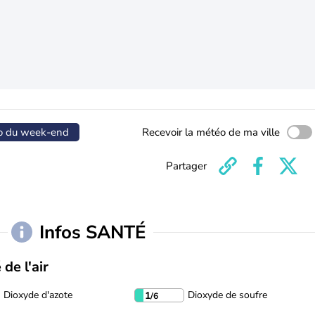
o du week-end
Recevoir la météo de ma ville
Partager
Infos SANTÉ
 de l'air
Dioxyde d'azote
Dioxyde de soufre
1
/6