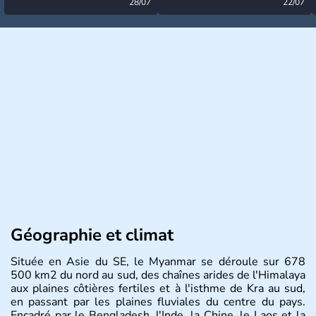
désormais levée
28/07
très calme à ce stade ?
22/07
Géographie et climat
Située en Asie du SE, le Myanmar se déroule sur 678
500 km2 du nord au sud, des chaînes arides de l'Himalaya
aux plaines côtières fertiles et à l'isthme de Kra au sud,
en passant par les plaines fluviales du centre du pays.
Encadré par le Bengladesh, l'Inde, la Chine, le Laos et la