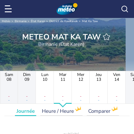
Météo
Birmanie
État Karen
District de Kawkareik
Mat Ka Taw
METEO MAT KA TAW
Birmanie (État Karen)
Sam
Dim
Lun
Mar
Mer
Jeu
Ven
S
08
09
10
11
12
13
14
-
-
-
-
-
-
-
-
-
-
-
-
-
-
Journée
Heure / Heure
Comparer