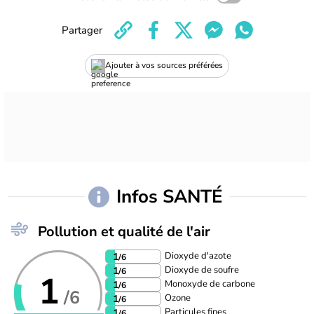
Partager
Ajouter à vos sources préférées
Infos SANTÉ
Pollution et qualité de l'air
Dioxyde d'azote
1
/6
Dioxyde de soufre
1
/6
1
Monoxyde de carbone
1
/6
/6
Ozone
1
/6
Particules fines
1
/6