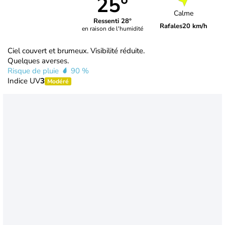
25°
Calme
Ressenti 28°
Rafales
20 km/h
en raison de l'humidité
Ciel couvert et brumeux. Visibilité réduite.
Quelques averses.
Risque de pluie
90 %
Indice UV
3
Modéré