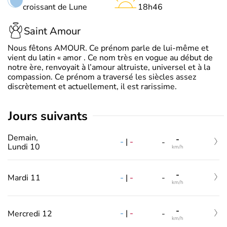
croissant de Lune
18h46
Saint Amour
Nous fêtons AMOUR. Ce prénom parle de lui-même et
vient du latin « amor . Ce nom très en vogue au début de
notre ère, renvoyait à l’amour altruiste, universel et à la
compassion. Ce prénom a traversé les siècles assez
discrètement et actuellement, il est rarissime.
jours suivants
Demain,
-
-
|
-
-
Lundi 10
km/h
-
-
|
-
Mardi 11
-
km/h
-
-
|
-
Mercredi 12
-
km/h