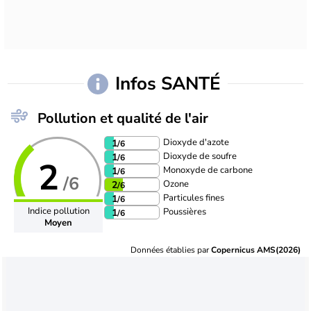
Infos SANTÉ
Pollution et qualité de l'air
Dioxyde d'azote
1
/6
Dioxyde de soufre
1
/6
2
Monoxyde de carbone
1
/6
/6
Ozone
2
/6
Particules fines
1
/6
Indice pollution
Poussières
1
/6
Moyen
Données établies par
Copernicus AMS(2026)