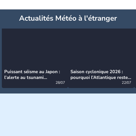
Actualités Météo à l'étranger
Puissant séisme au Japon :
Saison cyclonique 2026 :
l’alerte au tsunami
pourquoi l’Atlantique reste
désormais levée
28/07
très calme à ce stade ?
22/07