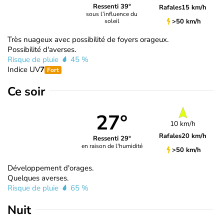
Ressenti 39°
Rafales
15 km/h
sous l’influence du
>50 km/h
soleil
Très nuageux avec possibilité de foyers orageux.
Possibilité d'averses.
Risque de pluie
45 %
Indice UV
7
Fort
Ce soir
27°
10 km/h
Rafales
20 km/h
Ressenti 29°
en raison de l'humidité
>50 km/h
Développement d'orages.
Quelques averses.
Risque de pluie
65 %
Nuit