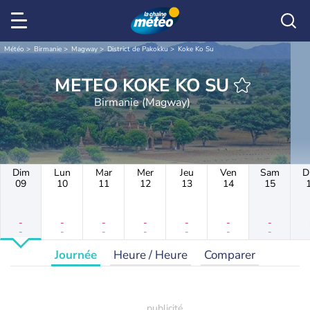
Météo
Birmanie
Magway
District de Pakokku
Koke Ko Su
METEO KOKE KO SU
Birmanie (Magway)
Dim
Lun
Mar
Mer
Jeu
Ven
Sam
D
09
10
11
12
13
14
15
-
-
-
-
-
-
-
-
-
-
-
-
-
-
Journée
Heure / Heure
Comparer