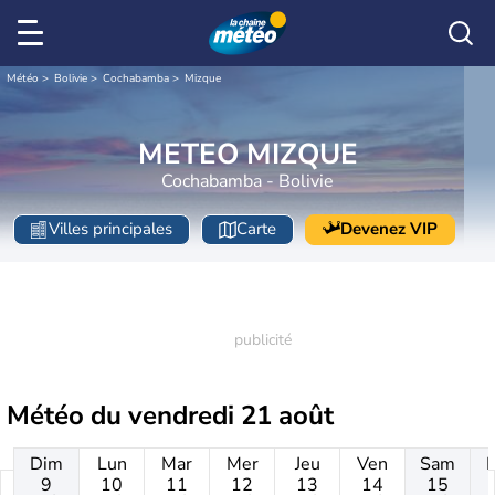
Météo
Bolivie
Cochabamba
Mizque
METEO MIZQUE
Cochabamba - Bolivie
Villes principales
Carte
Devenez VIP
Météo du
vendredi 21 août
Dim
Lun
Mar
Mer
Jeu
Ven
Sam
9
10
11
12
13
14
15