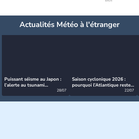
km/h
Actualités Météo à l'étranger
Puissant séisme au Japon :
Saison cyclonique 2026 :
l’alerte au tsunami
pourquoi l’Atlantique reste
désormais levée
28/07
très calme à ce stade ?
22/07