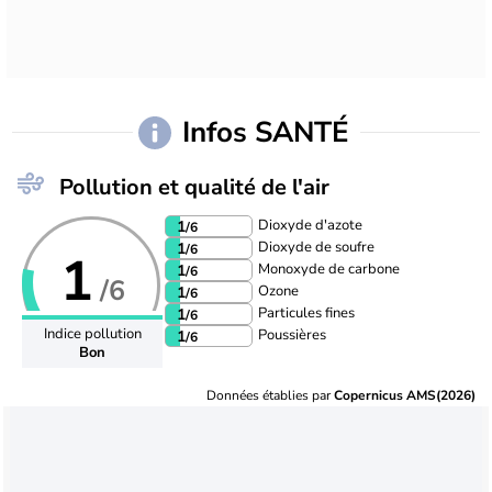
Infos SANTÉ
Pollution et qualité de l'air
Dioxyde d'azote
1
/6
Dioxyde de soufre
1
/6
1
Monoxyde de carbone
1
/6
/6
Ozone
1
/6
Particules fines
1
/6
Indice pollution
Poussières
1
/6
Bon
Données établies par
Copernicus AMS(2026)