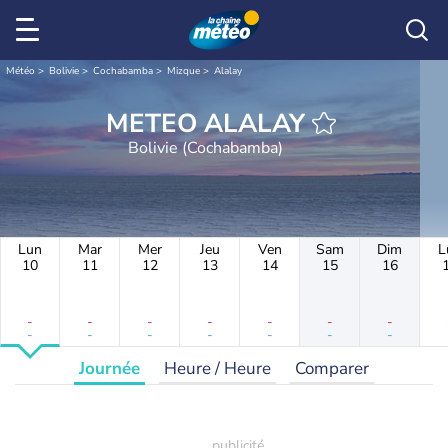
Météo
Bolivie
Cochabamba
Mizque
Alalay
METEO ALALAY
Bolivie (Cochabamba)
Lun
Mar
Mer
Jeu
Ven
Sam
Dim
L
10
11
12
13
14
15
16
-
-
-
-
-
-
-
-
-
-
-
-
-
-
Journée
Heure / Heure
Comparer