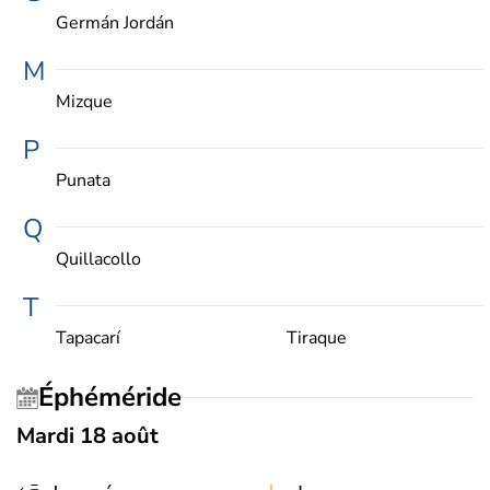
Germán Jordán
M
Mizque
P
Punata
Q
Quillacollo
T
Tapacarí
Tiraque
Éphéméride
Mardi 18 août