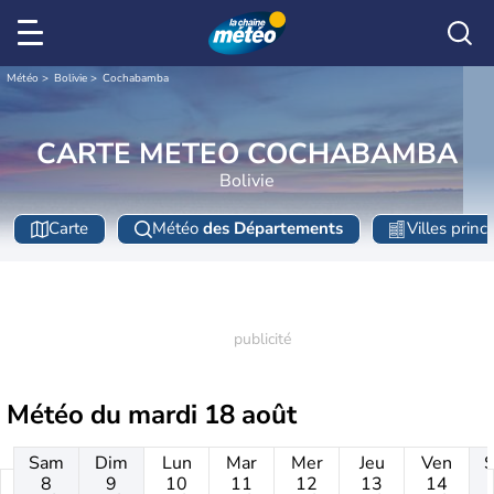
Météo
Bolivie
Cochabamba
CARTE METEO COCHABAMBA
Bolivie
Carte
Météo
des Départements
Villes princ
Météo du
mardi 18 août
Sam
Dim
Lun
Mar
Mer
Jeu
Ven
8
9
10
11
12
13
14