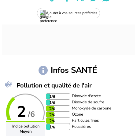
Ajouter à vos sources préférées
Infos SANTÉ
Pollution et qualité de l'air
Dioxyde d'azote
1
/6
Dioxyde de soufre
1
/6
2
Monoxyde de carbone
2
/6
/6
Ozone
2
/6
Particules fines
2
/6
Indice pollution
Poussières
1
/6
Moyen