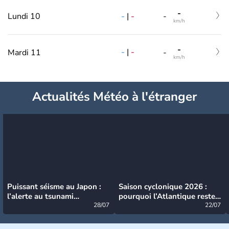
-
-
|
-
Lundi 10
-
km/h
-
-
|
-
Mardi 11
-
km/h
Actualités Météo à l'étranger
Puissant séisme au Japon :
Saison cyclonique 2026 :
l’alerte au tsunami
pourquoi l’Atlantique reste
désormais levée
28/07
très calme à ce stade ?
22/07