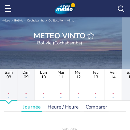
Météo
Bolivie
Cochabamba
Quillacollo
Vinto
METEO VINTO
Bolivie (Cochabamba)
Sam
Dim
Lun
Mar
Mer
Jeu
Ven
S
08
09
10
11
12
13
14
-
-
-
-
-
-
-
-
-
-
-
-
-
-
Journée
Heure / Heure
Comparer