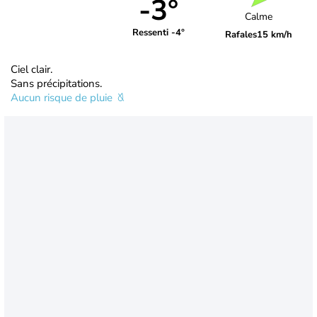
-3°
Calme
Ressenti -4°
Rafales
15 km/h
Ciel clair.
Sans précipitations.
Aucun risque de pluie