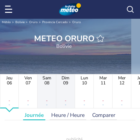
Météo
Bolivie
Oruro
Provincia Cercado
Oruro
METEO ORURO
Bolivie
Jeu
Ven
Sam
Dim
Lun
Mar
Mer
J
06
07
08
09
10
11
12
-
-
-
-
-
-
-
-
-
-
-
-
-
-
Journée
Heure / Heure
Comparer