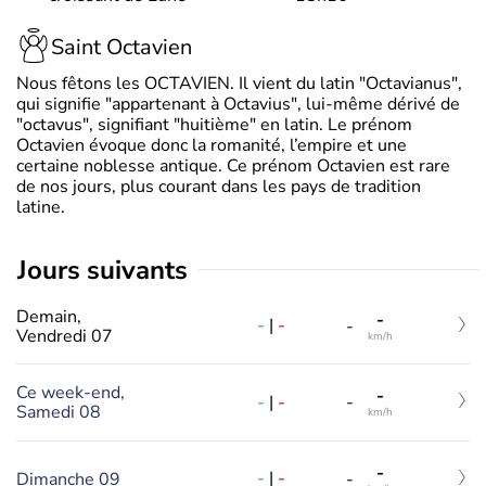
Saint Octavien
Nous fêtons les OCTAVIEN. Il vient du latin "Octavianus",
qui signifie "appartenant à Octavius", lui-même dérivé de
"octavus", signifiant "huitième" en latin. Le prénom
Octavien évoque donc la romanité, l’empire et une
certaine noblesse antique. Ce prénom Octavien est rare
de nos jours, plus courant dans les pays de tradition
latine.
jours suivants
Demain,
-
-
|
-
-
Vendredi 07
km/h
Ce week-end,
-
-
|
-
-
Samedi 08
km/h
-
-
|
-
Dimanche 09
-