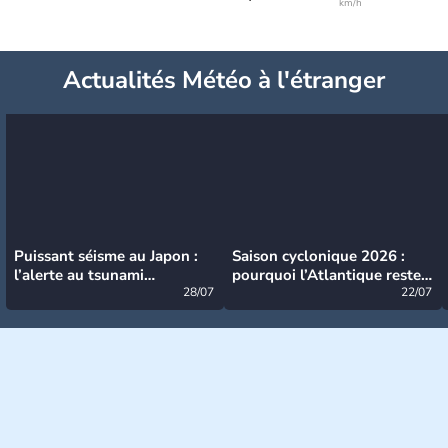
km/h
Actualités Météo à l'étranger
Puissant séisme au Japon :
Saison cyclonique 2026 :
l’alerte au tsunami
pourquoi l’Atlantique reste
désormais levée
28/07
très calme à ce stade ?
22/07