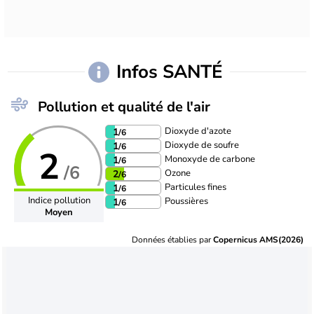
Infos SANTÉ
Pollution et qualité de l'air
Dioxyde d'azote
1
/6
Dioxyde de soufre
1
/6
2
Monoxyde de carbone
1
/6
/6
Ozone
2
/6
Particules fines
1
/6
Indice pollution
Poussières
1
/6
Moyen
Données établies par
Copernicus AMS(2026)