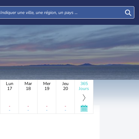
Lun
Mar
Mer
Jeu
365
17
18
19
20
Jours
-
-
-
-
-
-
-
-