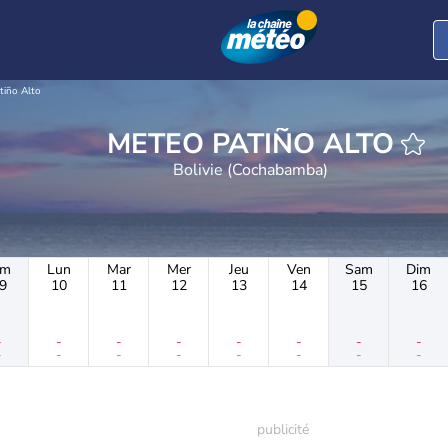
tiño Alto
METEO PATIÑO ALTO
Bolivie (Cochabamba)
im
Lun
Mar
Mer
Jeu
Ven
Sam
Dim
9
10
11
12
13
14
15
16
-
-
-
-
-
-
-
-
-
-
-
-
-
-
-
-