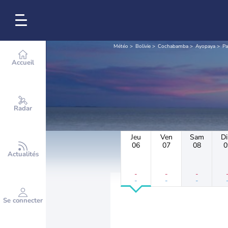
Météo
Bolivie
Cochabamba
Ayopaya
Pa
Accueil
Radar
Jeu
Ven
Sam
D
06
07
08
0
Actualités
-
-
-
-
-
-
Se connecter