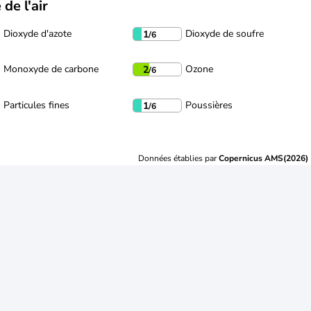
 de l'air
Dioxyde d'azote
Dioxyde de soufre
1
/6
Monoxyde de carbone
Ozone
2
/6
Particules fines
Poussières
1
/6
Données établies par
Copernicus AMS(2026)