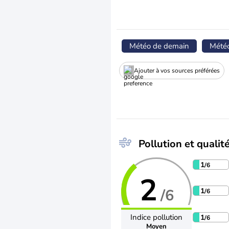
Météo de demain
Mété
Ajouter à vos sources préférées
Pollution et qualité
1
/6
2
/6
1
/6
Indice pollution
1
/6
Moyen