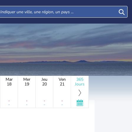
Mar
Mer
Jeu
Ven
365
18
19
20
21
Jours
-
-
-
-
-
-
-
-