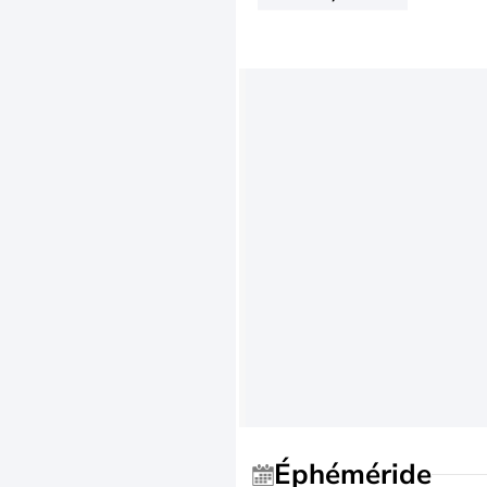
Éphéméride