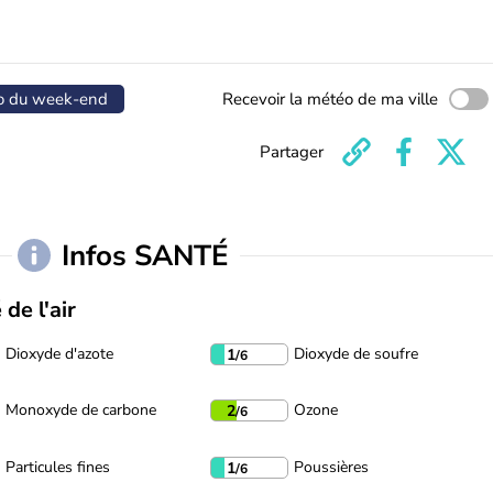
o du week-end
Recevoir la météo de ma ville
Partager
Infos SANTÉ
 de l'air
Dioxyde d'azote
Dioxyde de soufre
1
/6
Monoxyde de carbone
Ozone
2
/6
Particules fines
Poussières
1
/6