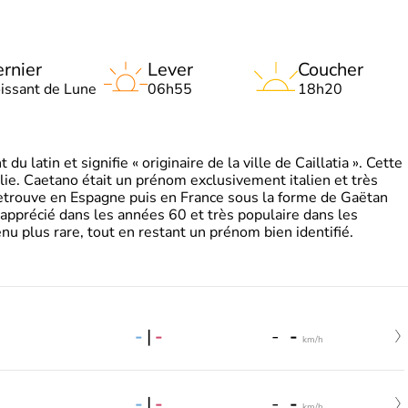
rnier
Lever
Coucher
oissant de Lune
06h55
18h20
 latin et signifie « originaire de la ville de Caillatia ». Cette
lie. Caetano était un prénom exclusivement italien et très
retrouve en Espagne puis en France sous la forme de Gaëtan
 apprécié dans les années 60 et très populaire dans les
nu plus rare, tout en restant un prénom bien identifié.
-
|
-
-
-
km/h
-
|
-
-
-
km/h