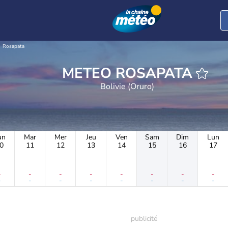
Rosapata
METEO ROSAPATA
Bolivie (Oruro)
un
Mar
Mer
Jeu
Ven
Sam
Dim
Lun
0
11
12
13
14
15
16
17
-
-
-
-
-
-
-
-
-
-
-
-
-
-
-
-