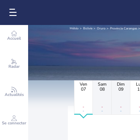
Météo
Bolivie
Oruro
Provincia Carangas
Accueil
Radar
Ven
Sam
Dim
L
07
08
09
1
Actualités
-
-
-
-
-
-
Se connecter