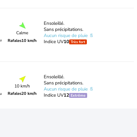
Ensoleillé.
Sans précipitations.
Calme
Aucun risque de pluie
du
Rafales
10 km/h
Indice UV
10
Très fort
Ensoleillé.
Sans précipitations.
10 km/h
Aucun risque de pluie
Rafales
20 km/h
du
Indice UV
12
Extrême